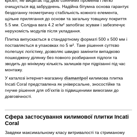
крісел, не вицвітає під дією сонячних променів і легко
очищується від забруднень. Надійна бітумна основа гарантує
бездоганну геометричну стабільність кожного елемента,
щільне прилягання до основи та загальну товщину покриття
5.5 мм. Солідна вага 4.2 кг/м² запобігає зсувам і забезпечує
нерухомість модулів після укладання.
Плитка випускається в стандартному форматі 500 х 500 мм і
поставляється в упаковках по 5 м². Таке рішення суттєво
полегшує логістику, дозволяє швидко замінити випадково
пошкоджену ділянку без повного розбирання підлоги та
зводить до мінімуму кількість залишків при підрізанні під час
монтажу.
У каталозі інтернет-магазину
diamantpol
килимова плитка
Incati Coral представлена як універсальне, зносостійке та
гнучке рішення для об’єктів із підвищеними вимогами до
довговічності.
Сфера застосування килимової плитки Incati
Coral
Завдяки максимальному класу витривалості та стриманому