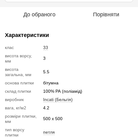
До обраного
Порівняти
Характеристики
клас
33
висота ворсу,
3
мм
висота
5.5
загальна, мм
основа плитки
бітумна
склад плитки
100% РА (поліамід)
виробник
Incati (Бельгія)
вага, кг/м2
4.2
розміри плитки,
500 х 500
мм
тип ворсу
петля
плитки