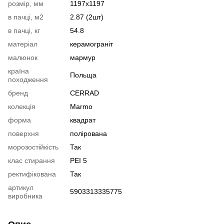
розмір, мм
1197х1197
в пачці, м2
2.87 (2шт)
в пачці, кг
54.8
матеріал
керамограніт
малюнок
мармур
країна
Польща
походження
бренд
CERRAD
колекція
Marmo
форма
квадрат
поверхня
полірована
морозостійкість
Так
клас стирання
PEI 5
ректифікована
Так
артикул
5903313335775
виробника