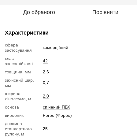
До обраного
Порівняти
Характеристики
сфера
комерційний
застосування
клас
42
зносостійкості
товщина, мм
2.6
захисний шар,
0,7
мм
ширина
2.0
лінолеума, м
основа
спінений ПВХ
виробник
Forbo (Форбо)
довжина
стандартного
25
рулону, м