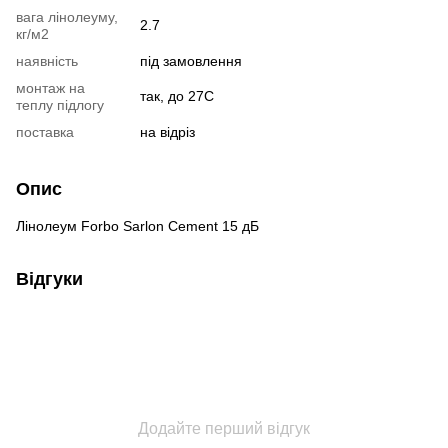
вага лінолеуму,
2.7
кг/м2
наявність
під замовлення
монтаж на
так, до 27С
теплу підлогу
поставка
на відріз
Опис
Лінолеум Forbo Sarlon Cement 15 дБ
Відгуки
Додайте перший відгук