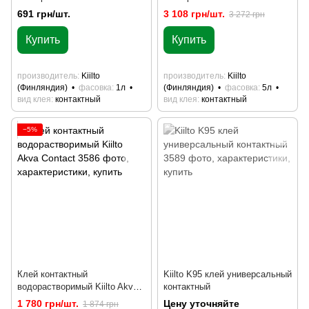
691 грн/шт.
3 108 грн/шт.
3 272 грн
Купить
Купить
производитель
Kiilto
производитель
Kiilto
(Финляндия)
фасовка
1л
(Финляндия)
фасовка
5л
вид клея
контактный
вид клея
контактный
−5%
Клей контактный
Kiilto K95 клей универсальный
водорастворимый Kiilto Akva
контактный
Contact
1 780 грн/шт.
Цену уточняйте
1 874 грн