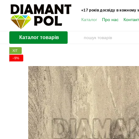
Перейти до основного контенту
«17 років досвіду в кожному 
Каталог
Про нас
Контак
Користувачам
Каталог товарів
ХІТ
−9%