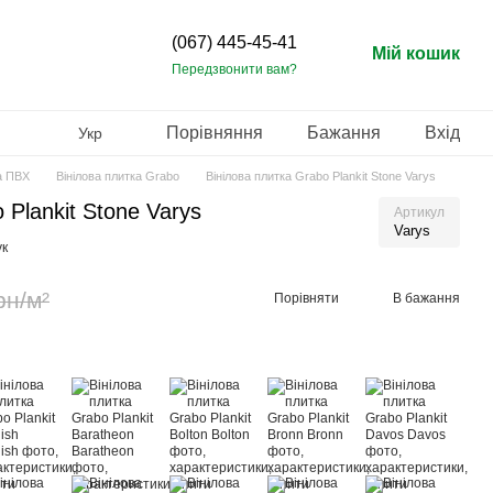
(067) 445-45-41
Мій кошик
Передзвонити вам?
Порівняння
Бажання
Вхід
Укр
а ПВХ
Вінілова плитка Grabo
Вінілова плитка Grabo Plankit Stone Varys
 Plankit Stone Varys
Артикул
Varys
ук
рн/м²
Порівняти
В бажання