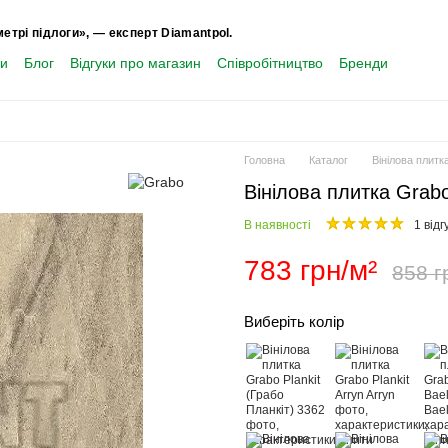
метрі підлоги», — експерт Diamantpol.
ти
Блог
Відгуки про магазин
Співробітництво
Бренди
Головна
Каталог
Вінілова плитк
Вінілова плитка Grabo
В наявності
1 відг
783 грн/м²
858 г
Виберіть колір