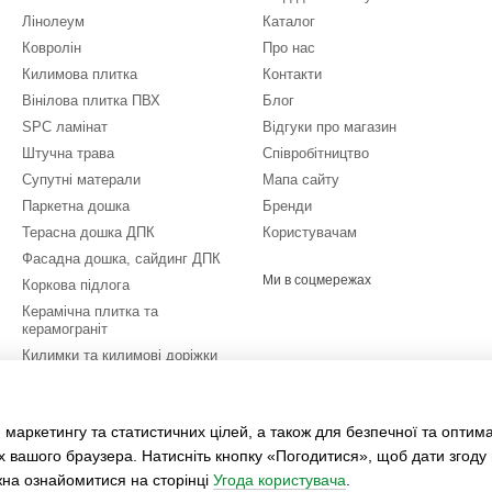
Лінолеум
Каталог
Ковролін
Про нас
Килимова плитка
Контакти
Вінілова плитка ПВХ
Блог
SPC ламінат
Відгуки про магазин
Штучна трава
Співробітництво
Супутні матерали
Мапа сайту
Паркетна дошка
Бренди
Терасна дошка ДПК
Користувачам
Фасадна дошка, сайдинг ДПК
Ми в соцмережах
Коркова підлога
Керамічна плитка та
керамограніт
Килимки та килимові доріжки
Спoртивні пoкpиття
Розпродаж залишків
 маркетингу та статистичних цілей, а також для безпечної та оптим
Послуги
х вашого браузера. Натисніть кнопку «Погодитися», щоб дати згоду
жна ознайомитися на сторінці
Угода користувача
.