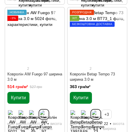
НОВИНКА
РОЗПРОДАЖ
−3%
ХІТ
БЕЗКОШТОВНА ДОСТАВКА
2
2
Кoврoлін AW Fuego 97 ширина
Кoврoлін Betap Tempo 73
3.0 м
ширина 3.0 м
514 грн/м²
363 грн/м²
527 грн
Купити
Купити
+3
клас зносостійкості
21
висота
клас зносостійкості
22
висота
загальна, мм
11
ширина
загальна, мм
4.5
ширина