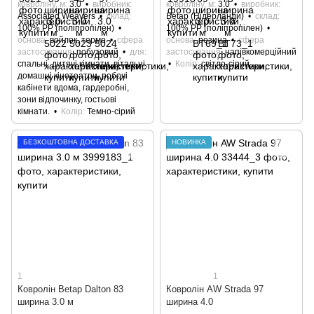
ковроліну, м
3.0
виробник
ковроліну, м
3.0
виробник
Associated Weavers
склад
Betap (Нідерланди)
склад
100% РР (поліпропілен)
100% РР (поліпропілен)
основа
войлок, термо
сфера
основа
резина
сфера
застосування
побутовий
для
застосування
напівкомерційний
спальні, дитячі кімнати, вітальні,
Колір
світло-сірий
домашні кінотеатри, робочі
кабінети вдома, гардеробні,
зони відпочинку, гостьові
кімнати.
Колір
Темно-сірий
БЕЗКОШТОВНА ДОСТАВКА
НОВИНКА
1
1
Кoврoлін Betap Dalton 83
Ковролін AW Strada 97
ширина 3.0 м
ширина 4.0