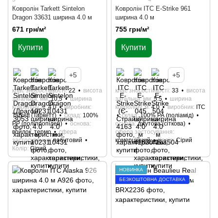
Ковролін Tarkett Sintelon
Ковролін ITC E-Strike 961
Dragon 33631 ширина 4.0 м
ширина 4.0 м
671 грн/м²
755 грн/м²
Купити
Купити
+5
+5
клас зносостійкості
22
висота
клас зносостійкості
33
висота
загальна, мм
10,5
ширина
загальна, мм
5.5
ширина
ковроліну, м
4.0
виробник
ковроліну, м
4.0
виробник
ITC
Tarkett (Таркетт)
склад
100%
склад
100% РА (поліамід)
РР (поліпропілен)
основа
основа
джутова (сіткова)
войлок, термо
сфера
сфера застосування
застосування
побутовий
комерційний
Колір
Сірий
Колір
Сірий
НОВИНКА
БЕЗКОШТОВНА ДОСТАВКА