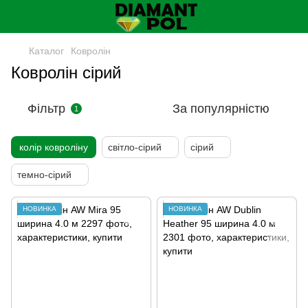
Каталог
Ковролін
Ковролін сірий
Фільтр
За популярністю
1
колір ковроліну
світло-сірий
сірий
темно-сірий
НОВИНКА
НОВИНКА