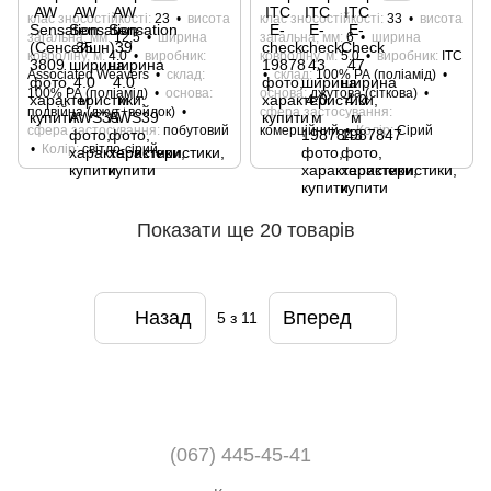
клас зносостійкості
23
висота
клас зносостійкості
33
висота
загальна, мм
12,5
ширина
загальна, мм
6
ширина
ковроліну, м
4.0
виробник
ковроліну, м
5.0
виробник
ITC
Associated Weavers
склад
склад
100% РА (поліамід)
100% РА (поліамід)
основа
основа
джутова (сіткова)
подвійна (джут+войлок)
сфера застосування
сфера застосування
побутовий
комерційний
Колір
Сірий
Колір
світло-сірий
Показати ще 20 товарів
Назад
Вперед
5
з 11
(067) 445-45-41