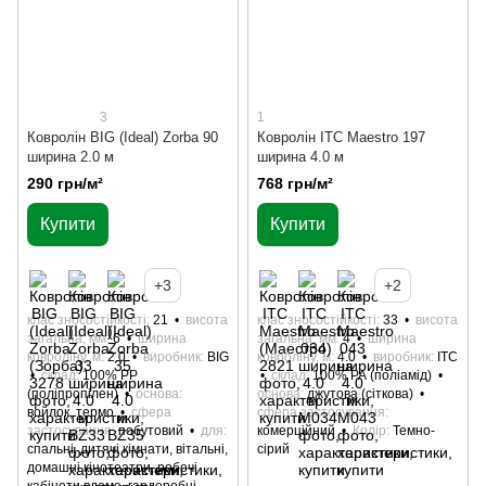
3
1
Ковролін BIG (Ideal) Zorba 90
Ковролін ITC Maestro 197
ширина 2.0 м
ширина 4.0 м
290 грн/м²
768 грн/м²
Купити
Купити
+3
+2
клас зносостійкості
21
висота
клас зносостійкості
33
висота
загальна, мм
6
ширина
загальна, мм
4
ширина
ковроліну, м
2.0
виробник
BIG
ковроліну, м
4.0
виробник
ITC
склад
100% РР
склад
100% РА (поліамід)
(поліпропілен)
основа
основа
джутова (сіткова)
войлок, термо
сфера
сфера застосування
застосування
побутовий
для
комерційний
Колір
Темно-
спальні, дитячі кімнати, вітальні,
сірий
домашні кінотеатри, робочі
кабінети вдома, гардеробні,