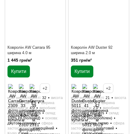
Кoврoлін AW Carrara 95
Кoврoлін AW Duster 92
ширина 4.0 м
ширина 2.0 м
1 445 грн/м²
351 грн/м²
Купити
Купити
+2
+2
клас зносостійкості
32
висота
клас зносостійкості
21
висота
загальна, мм
8,5
ширина
загальна, мм
9
ширина
ковроліну, м
4.0
виробник
ковроліну, м
2.0
виробник
Associated Weavers
склад
Associated Weavers
склад
100% РА (поліамід)
основа
100% РР (поліпропілен)
джутова (сіткова)
сфера
основа
войлок, термо
сфера
застосування
комерційний
застосування
побутовий
Колір
Сірий
Колір
світло-сірий