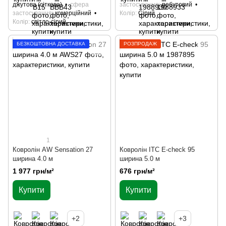
джутова (сіткова)
сфера
застосування
побутовий
застосування
комерційний
Колір
Сірий
Колір
світло-сірий
БЕЗКОШТОВНА ДОСТАВКА
РОЗПРОДАЖ
1
Ковролін AW Sensation 27
Ковролін ITC E-check 95
ширина 4.0 м
ширина 5.0 м
1 977 грн/м²
676 грн/м²
Купити
Купити
+2
+3