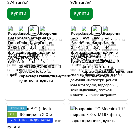
374 грн/м²
978 грн/м²
Купити
Купити
клас зносостійкості
22
висота
клас зносостійкості
22
висота
загальна, мм
4.5
ширина
загальна, мм
10
ширина
ковроліну, м
3.0
виробник
ковроліну, м
4.0
виробник
Betap (Нідерланди)
склад
Associated Weavers
склад
90% PES - 10% PP
основа
100% РА (поліамід)
основа
резина
сфера застосування
FusionBac
сфера
напівкомерційний
Колір
застосування
побутовий
для
Сірий
спальні, дитячі кімнати, вітальні,
домашні кінотеатри, робочі
кабінети вдома, гардеробні,
зони відпочинку, гостьові
кімнати.
Колір
Антрацит
НОВИНКА
ХІТ
БЕЗКОШТОВНА ДОСТАВКА