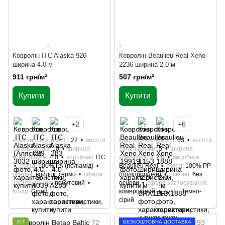
2
2
Ковролін ITC Alaska 926
Ковролін Beaulieu Real Xeno
ширина 4.0 м
2236 ширина 2.0 м
911 грн/м²
507 грн/м²
Купити
Купити
+2
+6
клас зносостійкості
22
висота
клас зносостійкості
33
висота
загальна, мм
10
ширина
загальна, мм
5
ширина
ковроліну, м
4.0
виробник
ITC
ковроліну, м
2.0
виробник
склад
100% РА (поліамід)
Beaulieu Real
склад
100% РР
основа
войлок, термо
сфера
(поліпропілен)
основа
без
застосування
побутовий
основи
сфера застосування
Колір
Сірий
комерційний
Колір
Темно-
сірий
ХІТ
БЕЗКОШТОВНА ДОСТАВКА