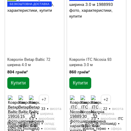
БЕЗКОШТОВНА ДОСТАВКА
Кoврoлін Betap Baltic 72
Ковролін ITC Nicosia 93
ширина 4.0 м
ширина 3.0 м
804 грн/м²
860 грн/м²
Купити
Купити
+7
+2
клас зносостійкості
33
висота
клас зносостійкості
22
висота
загальна, мм
4.5
ширина
загальна, мм
10
ширина
ковроліну, м
4.0
виробник
ковроліну, м
3.0
виробник
ITC
Betap (Нідерланди)
склад
склад
100% РА (поліамід)
100% РА (поліамід)
основа
основа
войлок, термо
сфера