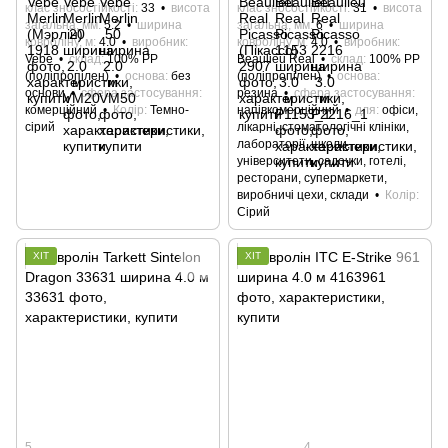
клас зносостійкості
33
висота
клас зносостійкості
31
висота
загальна, мм
5.2
ширина
загальна, мм
6
ширина
ковроліну, м
4.0
виробник
ковроліну, м
4.0
виробник
Vebe
склад
100% РР
Beaulieu Real
склад
100% РР
(поліпропілен)
основа
без
(поліпропілен)
основа
основи
сфера застосування
резина
сфера застосування
комерційний
Колір
Темно-
напівкомерційний
для
офіси,
сірий
лікарні, стоматологічні клініки,
лабораторії, школи,
університети, садочки, готелі,
ресторани, супермаркети,
виробничі цехи, склади
Колір
Сірий
ХІТ
ХІТ
5
4