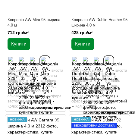
Кoврoлін AW Mira 95 ширина
Кoврoлін AW Dublin Heather 95
4.0 м
ширина 4.0 м
712 грн/м²
428 грн/м²
Купити
Купити
клас зносостійкості
21
висота
клас зносостійкості
21
висота
загальна, мм
12.5
ширина
загальна, мм
9
ширина
ковроліну, м
4.0
виробник
ковроліну, м
4.0
виробник
Associated Weavers
склад
Associated Weavers
склад
100% РР (поліпропілен)
100% РР (поліпропілен)
основа
войлок, термо
сфера
основа
джутова (сіткова)
застосування
побутовий
сфера застосування
побутовий
Колір
Сірий
Колір
Сірий
НОВИНКА
НОВИНКА
БЕЗКОШТОВНА ДОСТАВКА