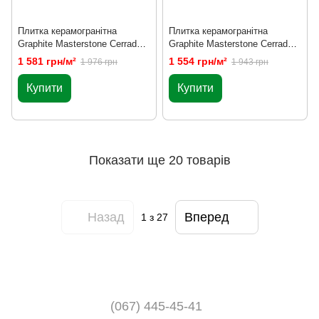
Плитка керамогранітна
Плитка керамогранітна
Graphite Masterstone Сerrad
Graphite Masterstone Сerrad
1197 X 297 X 8
1197 X 597 X 8
1 581 грн/м²
1 554 грн/м²
1 976 грн
1 943 грн
Купити
Купити
Показати ще 20 товарів
Назад
Вперед
1
з 27
(067) 445-45-41