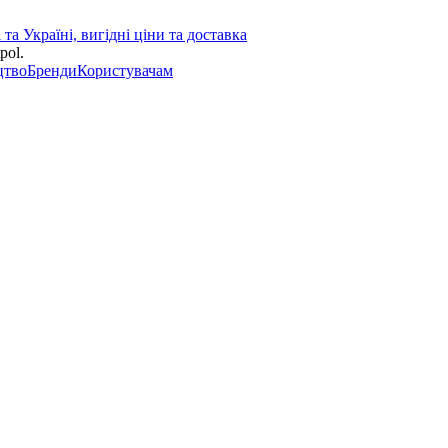
pol.
цтво
Бренди
Користувачам