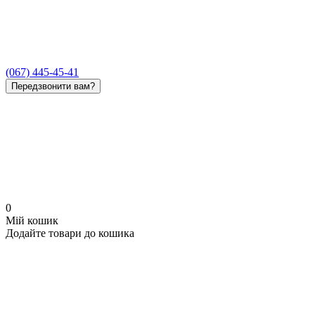
(067) 445-45-41
Передзвонити вам?
0
Мій кошик
Додайте товари до кошика