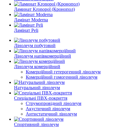
Ламинат Kronopol (Кронопол)
Ламінат Moderna
Ламінат Peli
Лінолеум побутовий
Лінолеум напівкомерційний
Лінолеум комерційний
Комерційний гетерогенний лінолеум
Комерційний гомогенний лінолеум
Натуральний лінолеум
Спеціальні ПВХ-покриття
Струмопровідний лінолеум
Акустичний лінолеум
Антистатичний лінолеум
Спортивний лінолеум