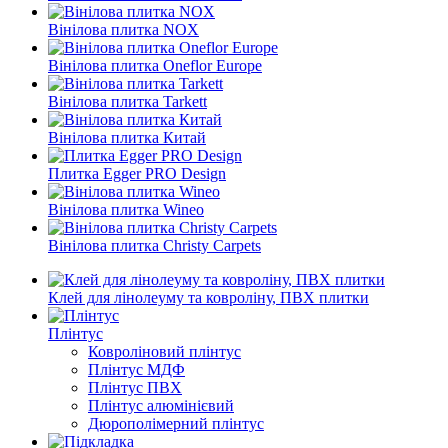
Вінілова плитка NOX
Вінілова плитка Oneflor Europe
Вінілова плитка Tarkett
Вінілова плитка Китай
Плитка Egger PRO Design
Вінілова плитка Wineo
Вінілова плитка Christy Carpets
Клей для лінолеуму та ковроліну, ПВХ плитки
Плінтус
Ковроліновий плінтус
Плінтус МДФ
Плінтус ПВХ
Плінтус алюмінієвий
Дюрополімерний плінтус