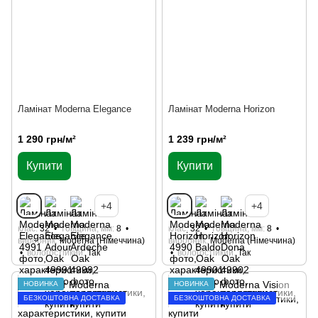
Ламінат Moderna Elegance
Ламінат Moderna Horizon
1 290 грн/м²
1 239 грн/м²
Купити
Купити
+4
+4
клас
32
товщина, мм
8
клас
32
товщина, мм
8
виробник
Moderna (Німеччина)
виробник
Moderna (Німеччина)
вологостійкий
Так
вологостійкий
Так
НОВИНКА
НОВИНКА
БЕЗКОШТОВНА ДОСТАВКА
БЕЗКОШТОВНА ДОСТАВКА