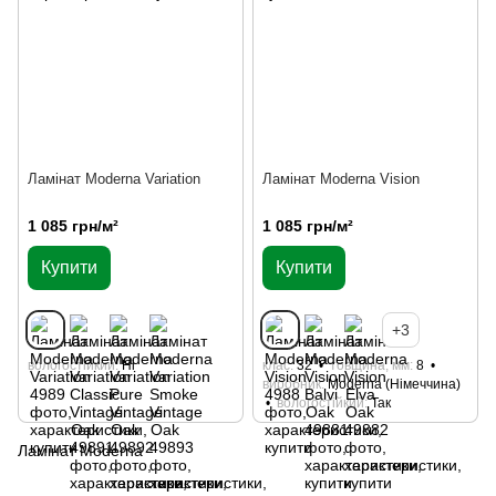
Ламінат Moderna Variation
Ламінат Moderna Vision
1 085 грн/м²
1 085 грн/м²
Купити
Купити
+3
вологостійкий
Ні
клас
32
товщина, мм
8
виробник
Moderna (Німеччина)
вологостійкий
Так
Ламінат Moderna