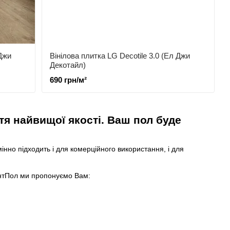
 Джи
Вінілова плитка LG Decotile 3.0 (Ел Джи
Декотайл)
690 грн/м²
ття найвищої якості. Ваш пол буде
мінно підходить і для комерційного використання, і для
антПол ми пропонуємо Вам: