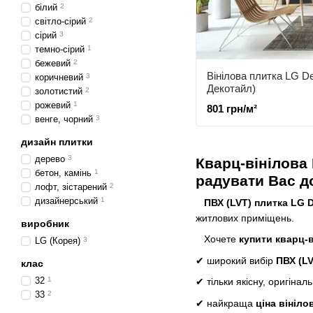
білий
2
світло-сірий
2
сірий
3
темно-сірий
1
бежевий
2
Вінілова плитка LG De
коричневий
3
Декотайл)
золотистий
2
рожевий
1
801 грн/м²
венге, чорний
3
дизайн плитки
дерево
3
Кварц-вінілова 
бетон, камінь
1
радувати Вас до
лофт, зістарений
2
дизайнерський
1
ПВХ (LVT) плитка LG D
житлових приміщень.
виробник
Хочете
купити кварц-в
LG (Корея)
3
✔ широкий вибір
ПВХ (LV
клас
32
1
✔ тільки якісну, оригіна
33
2
✔ найкраща
ціна вініло