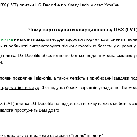
ВХ (LVT) плитки LG Decotile
по Києву і всіх містах України!
Чому варто купити кварц-вінілову ПВХ (LVT)
 плитка
не містить шкідливих для здоров'я людини компонентів, вона
 виробництві використовують тільки екологічно безпечну сировину.
T) плитка LG Decotile абсолютно не боїться води, її можна сміливо
й.
появи подряпин і відколів, а також легкість в прибиранні завдяки 
, форматів і текстур
. З огляду на безліч варіантів укладання, Ви мо
ВХ (LVT) плитка LG Decotile не піддається впливу важких меблів, мо
підлога прослужить Вам довго!
використовувати разом з системою "теплої підлоги"
.