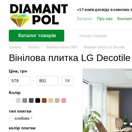
Перейти до основного контенту
«17 років досвіду в кожному 
Каталог
Про нас
Контак
Користувачам
Каталог товарів
Головна
Каталог
Вінілова плитка ПВХ
Вінілова плитка LG Decotile
Вінілова плитка LG Decotile
Ціна, грн
Від Ціна, грн
До Ціна, грн
ОК
Колір
тип плитки
клейова
3
колір плитки