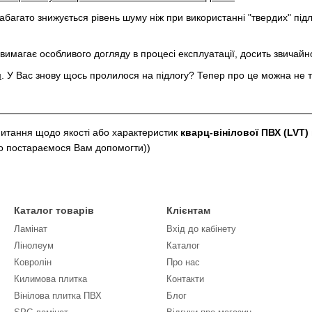
Набагато знижується рівень шуму ніж при використанні "твердих" підл
вимагає особливого догляду в процесі експлуатації, досить звичайн
м
. У Вас знову щось пролилося на підлогу? Тепер про це можна не 
итання щодо якості або характеристик
кварц-вінілової ПВХ (LVT) 
во постараємося Вам допомогти))
Каталог товарів
Клієнтам
Ламінат
Вхід до кабінету
Лінолеум
Каталог
Ковролін
Про нас
Килимова плитка
Контакти
Вінілова плитка ПВХ
Блог