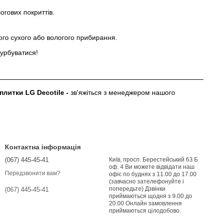
огових покриттів.
ого сухого або вологого прибирання.
турбуватися!
плитки LG Decotile -
зв'яжіться з менеджером нашого
Контактна інформація
(067) 445-45-41
Київ, просп. Берестейський 63 Б
оф. 4 Ви можете відвідати наш
Передзвонити вам?
офіс по буднях з 11.00 до 17.00
(завчасно зателефонуйте і
попередьте) Дзвінки
(067) 445-45-41
приймаються щодня з 9.00 до
20.00 Онлайн замовлення
приймаються цілодобово.