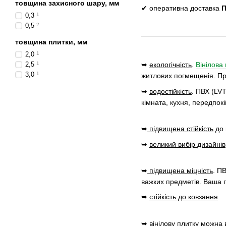
товщина захисного шару, мм
✔ оперативна доставка
П
0,3
1
0,5
2
товщина плитки, мм
2,0
1
2,5
1
➥
екологічність
.
Вінілова
3,0
1
житлових погмещенія. При
➥
водостійкість
. ПВХ (LV
кімната, кухня, передпокі
➥
підвищена стійкість
до 
➥
великий вибір дизайнів
➥
підвищена міцність
. П
важких предметів. Ваша 
➥
стійкість до ковзання
.
➥
вінілову плитку можна 