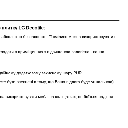
 плитку LG Decotile:
 абсолютно безпасность і її сміливо можна використовувати в
 укладати в приміщеннях з підвищеною вологістю - ванна
подвійному додатковому захисному шару PUR.
жете бути впевнені в тому, що Ваша підлога буде унікальною)
жна використовувати меблі на коліщатках, не боїться падіння