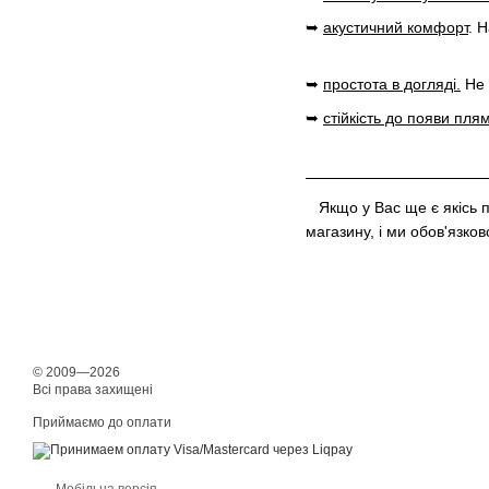
➥
акустичний комфорт
. 
➥
простота в догляді.
Не 
➥
стійкість до появи пля
Якщо у Вас ще є якісь п
магазину, і ми обов'язко
© 2009—2026
Всі права захищені
Приймаємо до оплати