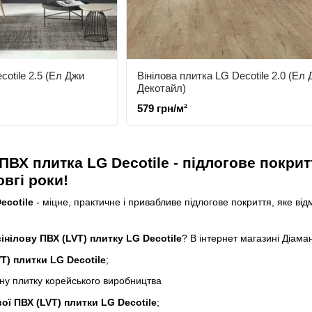
cotile 2.5 (Ел Джи
Вінілова плитка LG Decotile 2.0 (Ел
Декотайл)
579 грн/м²
ПВХ плитка LG Decotile - підлогове покри
вгі роки!
ecotile
- міцне,
практичне
і привабливе підлогове покриття, яке від
інілову ПВХ (LVT) плитку LG Decotile
? В інтернет магазині Діам
T) плитки LG Decotile
;
льну плитку корейського виробництва
вої ПВХ (LVT) плитки LG Decotile
;