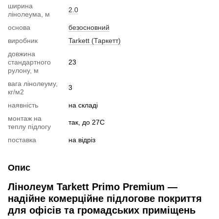
ширина
2.0
лінолеума, м
основа
безосновний
виробник
Tarkett (Таркетт)
довжина
стандартного
23
рулону, м
вага лінолеуму,
3
кг/м2
наявність
на складі
монтаж на
так, до 27С
теплу підлогу
поставка
на відріз
Опис
Лінолеум Tarkett Primo Premium —
надійне комерційне підлогове покриття
для офісів та громадських приміщень