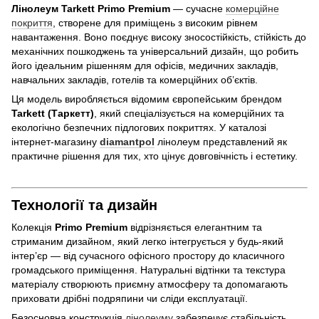
Лінолеум Tarkett Primo Premium
— сучасне
комерційне
покриття
, створене для приміщень з високим рівнем
навантаження. Воно поєднує високу зносостійкість, стійкість до
механічних пошкоджень та універсальний дизайн, що робить
його ідеальним рішенням для офісів, медичних закладів,
навчальних закладів, готелів та комерційних об’єктів.
Ця модель виробляється відомим європейським брендом
Tarkett (Таркетт)
, який спеціалізується на комерційних та
екологічно безпечних підлогових покриттях. У каталозі
інтернет-магазину
diamantpol
лінолеум представлений як
практичне рішення для тих, хто цінує довговічність і естетику.
Технології та дизайн
Колекція
Primo Premium
відрізняється елегантним та
стриманим дизайном, який легко інтегрується у будь-який
інтер’єр — від сучасного офісного простору до класичного
громадського приміщення. Натуральні відтінки та текстура
матеріалу створюють приємну атмосферу та допомагають
приховати дрібні подряпини чи сліди експлуатації.
Безосновна конструкція
лінолеуму
забезпечує стабільність