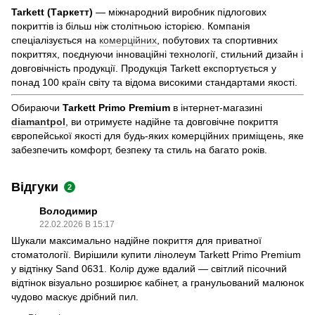
Tarkett (Таркетт)
— міжнародний виробник підлогових
покриттів із більш ніж столітньою історією. Компанія
спеціалізується на
комерційних
, побутових та спортивних
покриттях, поєднуючи інноваційні технології, стильний дизайн і
довговічність продукції. Продукція Tarkett експортується у
понад 100 країн світу та відома високими стандартами якості.
Обираючи
Tarkett Primo Premium
в інтернет-магазині
diamantpol
, ви отримуєте надійне та довговічне покриття
європейської якості для будь-яких комерційних приміщень, яке
забезпечить комфорт, безпеку та стиль на багато років.
Відгуки
2
Володимир
22.02.2026 В 15:17
Шукали максимально надійне покриття для приватної
стоматології. Вирішили купити лінолеум Tarkett Primo Premium
у відтінку Sand 0631. Колір дуже вдалий — світлий пісочний
відтінок візуально розширює кабінет, а гранульований малюнок
чудово маскує дрібний пил.