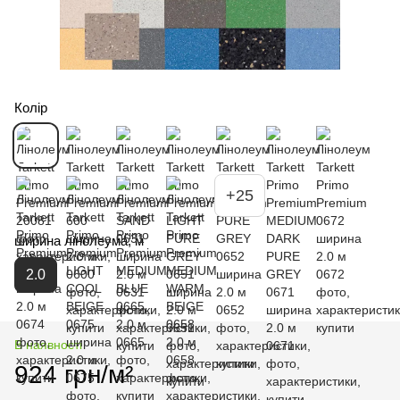
Колір
+25
ширина лінолеума, м
2.0
В наявності
924 грн/м²