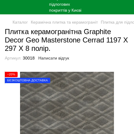
Каталог
Керамічна плитка та керамограніт
Плитка для підл
Плитка керамогранітна Graphite
Decor Geo Masterstone Сerrad 1197 X
297 X 8 полір.
Артикул:
30018
Написати відгук
−20%
БЕЗКОШТОВНА ДОСТАВКА