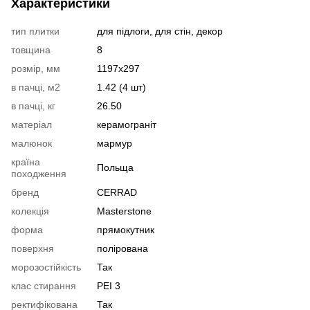
Характеристики
тип плитки
для підлоги, для стін, декор
товщина
8
розмір, мм
1197х297
в пачці, м2
1.42 (4 шт)
в пачці, кг
26.50
матеріал
керамограніт
малюнок
мармур
країна
Польща
походження
бренд
CERRAD
колекція
Masterstone
форма
прямокутник
поверхня
полірована
морозостійкість
Так
клас стирання
PEI 3
ректифікована
Так