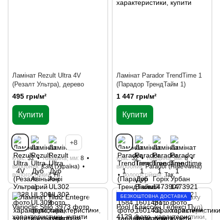
Ламінат Rezult Ultra 4V
Ламінат Parador TrendTime 1
(Резалт Ультра), дерево
(Парадор ТрендТайм 1)
495 грн/м²
1 447 грн/м²
Купити
Купити
+8
клас
32
товщина, мм
8
клас
32
товщина, мм
8
виробник
КЗМ (Україна)
виробник
Parador (Німеччина)
вологостійкий
Ні
вологостійкий
Так
БЕЗКОШТОВНА ДОСТАВКА