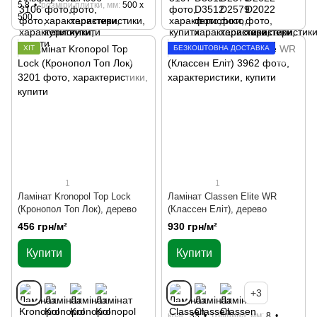
5.8
розміри плитки, мм
500 х
500
ХІТ
БЕЗКОШТОВНА ДОСТАВКА
1
1
Ламінат Kronopol Top Lock
Ламінат Classen Elite WR
(Кронопол Топ Лок), дерево
(Классен Еліт), дерево
456 грн/м²
930 грн/м²
Купити
Купити
+3
клас
33
товщина, мм
8