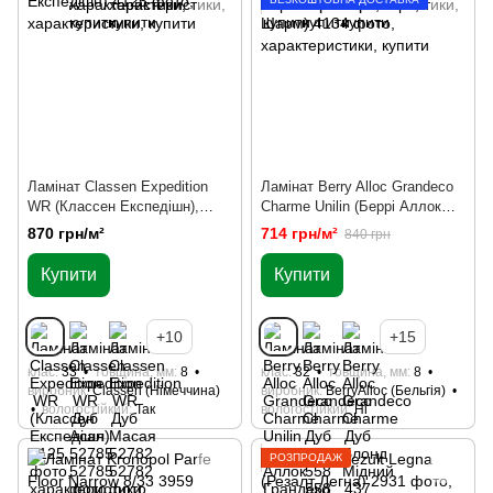
Ламінат Classen Expedition
Ламінат Berry Alloc Grandeco
WR (Классен Експедішн),
Charme Unilin (Беррі Аллок
дерево
Грандеко Шарм), дерево
870 грн/м²
714 грн/м²
840 грн
Купити
Купити
+10
+15
клас
33
товщина, мм
8
клас
32
товщина, мм
8
виробник
Classen (Німеччина)
виробник
BerryAlloc (Бельгія)
вологостійкий
Так
вологостійкий
Ні
РОЗПРОДАЖ