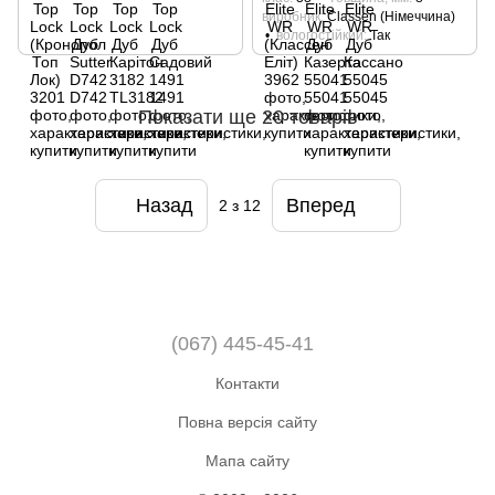
виробник
Classen (Німеччина)
вологостійкий
Так
Показати ще 20 товарів
Назад
Вперед
2
з 12
(067) 445-45-41
Контакти
Повна версія сайту
Мапа сайту