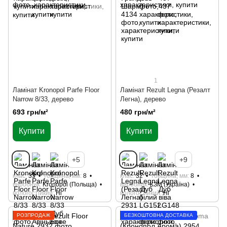
1
Ламінат Kronopol Parfe Floor
Ламінат Rezult Legna (Резалт
Narrow 8/33, дерево
Легна), дерево
693 грн/м²
480 грн/м²
Купити
Купити
+5
+9
клас
33
товщина, мм
8
клас
32
товщина, мм
8
виробник
Kronopol (Польща)
виробник
КЗМ (Україна)
вологостійкий
Ні
вологостійкий
Ні
РОЗПРОДАЖ
БЕЗКОШТОВНА ДОСТАВКА