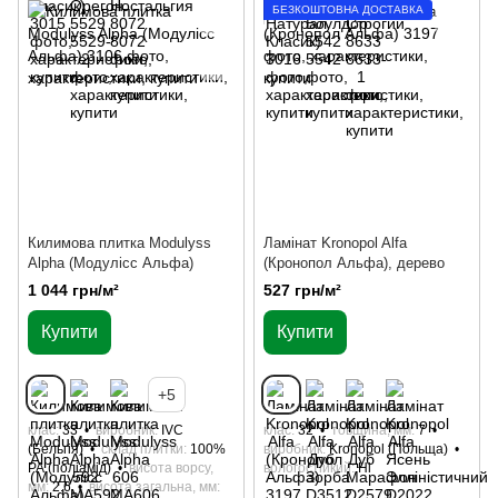
БЕЗКОШТОВНА ДОСТАВКА
Килимова плитка Modulyss
Ламінат Kronopol Alfa
Alpha (Модулісс Альфа)
(Кронопол Альфа), дерево
1 044 грн/м²
527 грн/м²
Купити
Купити
+5
клас
33
виробник
IVC
клас
32
товщина, мм
7
(Бельгія)
склад плитки
100%
виробник
Kronopol (Польща)
РА (поліамід)
висота ворсу,
вологостійкий
Ні
мм
2.6
висота загальна, мм