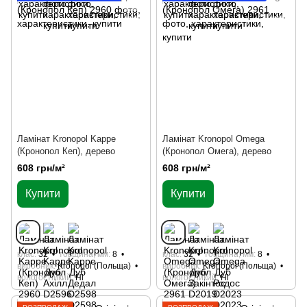
Ламінат Kronopol Kappe
Ламінат Kronopol Omega
(Кронопол Кеп), дерево
(Кронопол Омега), дерево
608 грн/м²
608 грн/м²
Купити
Купити
клас
32
товщина, мм
8
клас
32
товщина, мм
8
виробник
Kronopol (Польща)
виробник
Kronopol (Польща)
вологостійкий
Ні
вологостійкий
Ні