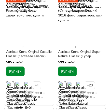
РОЗПРОДАЖ
РОЗПРОДАЖ
3
1
Ламінат Krono Original Castello
Ламінат Krono Original Super
Classic (Кастелло Класик),
Natural Classic (Супер
дерево
Натурал Класик), дерево
505 грн/м²
599 грн/м²
Купити
Купити
+4
+23
клас
32
товщина, мм
8
клас
32
товщина, мм
8
виробник
Krono Original
виробник
Krono Original
вологостійкий
Ні
вологостійкий
Ні