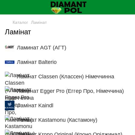
Каталог
Ламінат
Ламінат
Ламинат AGT (АГТ)
Ламінат Balterio
Ламінат Classen (Классен) Німеччинна
Ламинат Egger Pro (Еггер Про, Німеччина)
Ламінат Kaindl
Ламінат Kastamonu (Кастамону)
Ламінат Krono Original (Кроно Оріджинал)