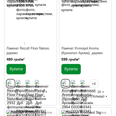
1
Ламінат Rezult Floor Nature,
Ламінат Kronopol Aroma
дерево
(Кронопол Арома), дерево
480 грн/м²
599 грн/м²
Купити
Купити
+4
клас
32
товщина, мм
8
клас
33
товщина, мм
10
виробник
КЗМ (Україна)
виробник
Kronopol (Польща)
вологостійкий
Ні
вологостійкий
Ні