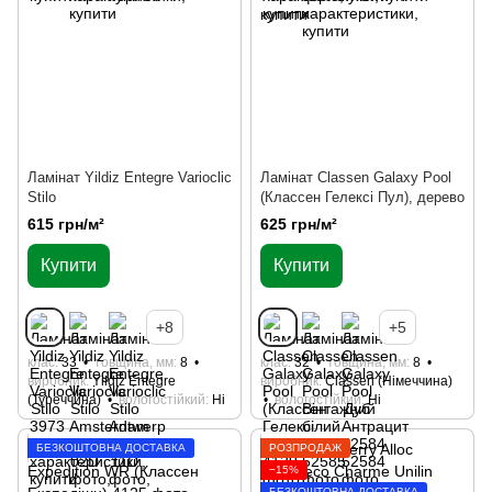
Ламінат Yildiz Entegre Varioclic
Ламінат Classen Galaxy Pool
Stilo
(Классен Гелексі Пул), дерево
615 грн/м²
625 грн/м²
Купити
Купити
+8
+5
клас
33
товщина, мм
8
клас
32
товщина, мм
8
виробник
Yildiz Entegre
виробник
Classen (Німеччина)
(Туреччина)
вологостійкий
Ні
вологостійкий
Ні
БЕЗКОШТОВНА ДОСТАВКА
РОЗПРОДАЖ
−15%
БЕЗКОШТОВНА ДОСТАВКА