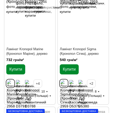
Ламінат Kronopol Marine
Ламінат Kronopol Sigma
(Кронопол Маріне), дерево
(Кронопол Сігма), дерево
732 грн/м²
540 грн/м²
Купити
Купити
+4
+2
клас
32
товщина, мм
10
клас
32
товщина, мм
8
виробник
Kronopol (Польща)
виробник
Kronopol (Польща)
вологостійкий
Ні
вологостійкий
Ні
БЕЗКОШТОВНА ДОСТАВКА
БЕЗКОШТОВНА ДОСТАВКА