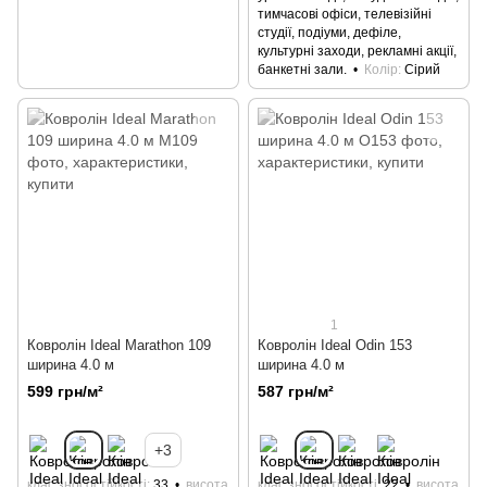
тимчасові офіси, телевізійні
студії, подіуми, дефіле,
культурні заходи, рекламні акції,
банкетні зали.
Колір
Сірий
1
Ковролін Ideal Marathon 109
Ковролін Ideal Odin 153
ширина 4.0 м
ширина 4.0 м
599 грн/м²
587 грн/м²
+3
клас зносостійкості
33
висота
клас зносостійкості
22
висота