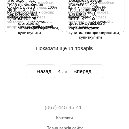
ковроліну, м
4.0
виробник
ковроліну, м
4.0
виробник
Condor Carpets
склад
100%
Bаltа
склад
100% РР
РР (поліпропілен)
основа
(поліпропілен)
основа
войлок, термо
сфера
войлок, термо
сфера
застосування
побутовий
застосування
побутовий
Колір
Бежево-сірий темний
Колір
Сірий
Показати ще 11 товарів
Назад
Вперед
4
з 5
(067) 445-45-41
Контакти
Повна версія сайту