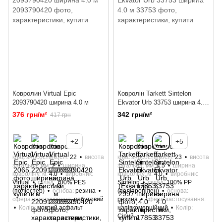
Ковролин Virtual Epic
Ковролін Tarkett Sintelon
2093790420 ширина 4.0 м
Ekvator Urb 33753 ширина 4.0
м
376 грн/м²
342 грн/м²
417 грн
+2
+5
клас зносостійкості
22
висота
клас зносостійкості
23
висота
загальна, мм
7
ширина
загальна, мм
4.5
ширина
ковроліну, м
4.0
виробник
ковроліну, м
4.0
виробник
Virtual
склад
100% РES
Sintelon
склад
100% РР
(поліестер)
основа
резина
(поліпропілен)
основа
сфера застосування
побутовий
резина
сфера застосування
Колір
мокрий асфальт
напівкомерційний
Колір
Сірий