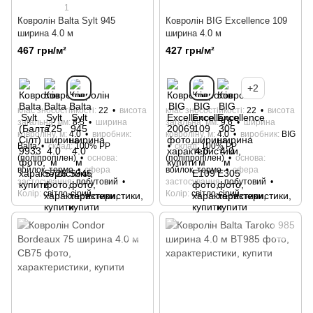
1
Ковролін Balta Sylt 945
Ковролін BIG Excellence 109
ширина 4.0 м
ширина 4.0 м
467 грн/м²
427 грн/м²
+2
клас зносостійкості
22
висота
клас зносостійкості
22
висота
загальна, мм
8.5
ширина
загальна, мм
9.6
ширина
ковроліну, м
4.0
виробник
ковроліну, м
4.0
виробник
BIG
Bаltа
склад
100% РР
склад
100% РР
(поліпропілен)
основа
(поліпропілен)
основа
войлок, термо
сфера
войлок, термо
сфера
застосування
побутовий
застосування
побутовий
Колір
світло-сірий
Колір
світло-сірий