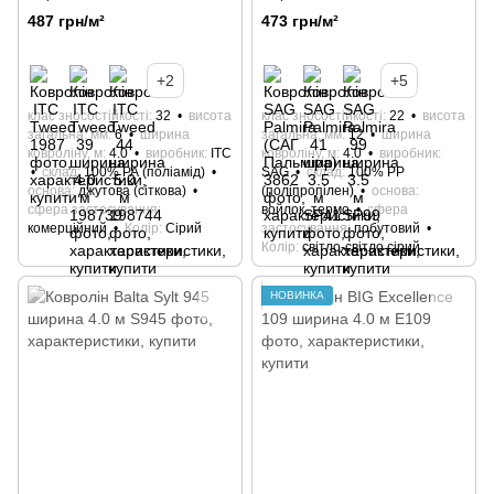
487 грн/м²
473 грн/м²
+2
+5
клас зносостійкості
32
висота
клас зносостійкості
22
висота
загальна, мм
6
ширина
загальна, мм
12
ширина
ковроліну, м
4.0
виробник
ITC
ковроліну, м
4.0
виробник
склад
100% РА (поліамід)
SAG
склад
100% РР
основа
джутова (сіткова)
(поліпропілен)
основа
сфера застосування
войлок, термо
сфера
комерційний
Колір
Сірий
застосування
побутовий
Колір
світло-світло сірий
НОВИНКА