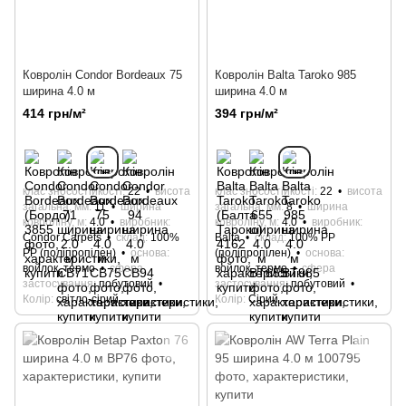
Ковролін Condor Bordeaux 75
Ковролін Balta Taroko 985
ширина 4.0 м
ширина 4.0 м
414 грн/м²
394 грн/м²
клас зносостійкості
22
висота
клас зносостійкості
22
висота
загальна, мм
11
ширина
загальна, мм
8
ширина
ковроліну, м
4.0
виробник
ковроліну, м
4.0
виробник
Condor Carpets
склад
100%
Bаltа
склад
100% РР
РР (поліпропілен)
основа
(поліпропілен)
основа
войлок, термо
сфера
войлок, термо
сфера
застосування
побутовий
застосування
побутовий
Колір
світло-сірий
Колір
Сірий