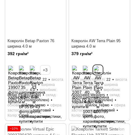
Кoврoлін Betap Paxton 76
Ковролін AW Terra Plain 95
ширина 4.0 м
ширина 4.0 м
392 грн/м²
379 грн/м²
+3
клас зносостійкості
22
висота
клас зносостійкості
22
висота
загальна, мм
6.5
ширина
загальна, мм
10
ширина
ковроліну, м
4.0
виробник
ковроліну, м
4.0
виробник
Betap (Нідерланди)
склад
Associated Weavers
склад
100% РР (поліпропілен)
100% РР (поліпропілен)
основа
войлок, термо
сфера
основа
войлок, термо
сфера
застосування
побутовий
застосування
побутовий
Колір
Сірий
Колір
Сірий
−10%