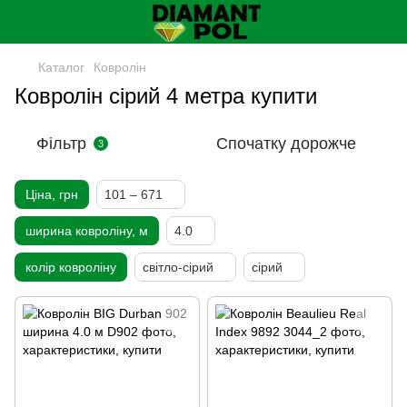
Каталог
Ковролін
Ковролін сірий 4 метра купити
Фільтр
Спочатку дорожче
3
Ціна, грн
101 – 671
ширина ковроліну, м
4.0
колір ковроліну
світло-сірий
сірий