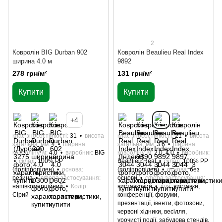
2
Ковролін BIG Durban 902
Ковролін Beaulieu Real Index
ширина 4.0 м
9892
278 грн/м²
131 грн/м²
Купити
Купити
+4
клас зносостійкості
31
висота
клас зносостійкості
21
висота
загальна, мм
4
ширина
загальна, мм
3.6
ширина
ковроліну, м
4.0
виробник
BIG
ковроліну, м
2.0, 4.0
виробник
склад
100% РР
Beaulieu Real
склад
100% РР
(поліпропілен)
основа
(поліпропілен)
основа
без
резина
сфера застосування
основи
сфера застосування
напівкомерційний
Колір
виставковий
для
виставки,
Сірий
конференції, форуми,
презентації, івенти, фотозони,
червоні хідники, весілля,
урочисті події, забудова стендів,