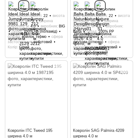
клас зносостійкості
22
висота
клас зносостійкості
22
висота
загальна, мм
5
ширина
загальна, мм
8
ширина
ковроліну, м
4.0
виробник
BIG
ковроліну, м
4.0
виробник
склад
100% РА (поліамід)
Bаltа
склад
100% РР
основа
войлок, термо
сфера
(поліпропілен)
основа
застосування
побутовий
джутова (сіткова)
сфера
Колір
Сірий
застосування
побутовий
Колір
сіро-бежевий
Ковролін ITC Tweed 195
Ковролін SAG Palmira 4209
ширина 4.0 м
ширина 4.0 м