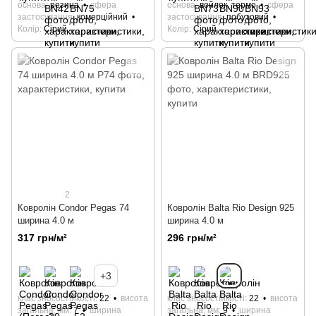
основа
резина
сфера
основа
войлок, термо
сфера
застосування
комерційний
застосування
побутовий
Колір
Сірий
Колір
Сірий
2
Ковролін Condor Pegas 74
Ковролін Balta Rio Design 925
ширина 4.0 м
ширина 4.0 м
317 грн/м²
296 грн/м²
+3
клас зносостійкості
22
висота
клас зносостійкості
22
висота
загальна, мм
7
ширина
загальна, мм
9
ширина