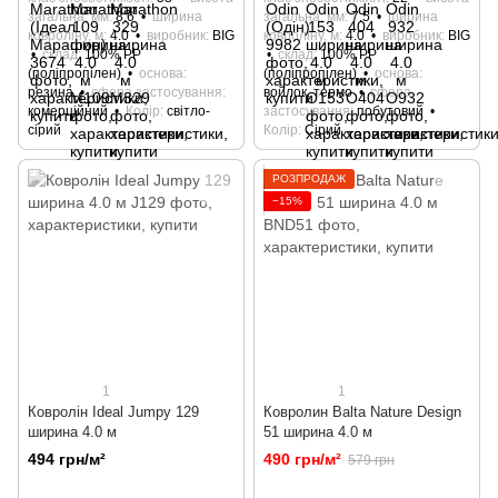
загальна, мм
8.6
ширина
загальна, мм
7.5
ширина
ковроліну, м
4.0
виробник
BIG
ковроліну, м
4.0
виробник
BIG
склад
100% РР
склад
100% РР
(поліпропілен)
основа
(поліпропілен)
основа
резина
сфера застосування
войлок, термо
сфера
комерційний
Колір
світло-
застосування
побутовий
сірий
Колір
Сірий
РОЗПРОДАЖ
−15%
1
1
Ковролін Ideal Jumpy 129
Ковролин Balta Nature Design
ширина 4.0 м
51 ширина 4.0 м
494 грн/м²
490 грн/м²
579 грн