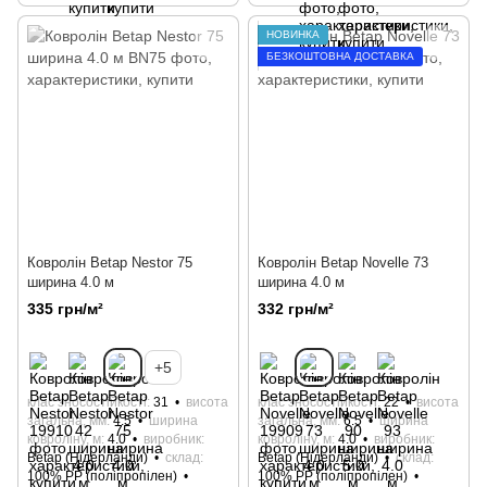
НОВИНКА
БЕЗКОШТОВНА ДОСТАВКА
Кoврoлін Betap Nestor 75
Кoврoлін Betap Novelle 73
ширина 4.0 м
ширина 4.0 м
335 грн/м²
332 грн/м²
+5
клас зносостійкості
31
висота
клас зносостійкості
22
висота
загальна, мм
4.5
ширина
загальна, мм
6.5
ширина
ковроліну, м
4.0
виробник
ковроліну, м
4.0
виробник
Betap (Нідерланди)
склад
Betap (Нідерланди)
склад
100% РР (поліпропілен)
100% РР (поліпропілен)