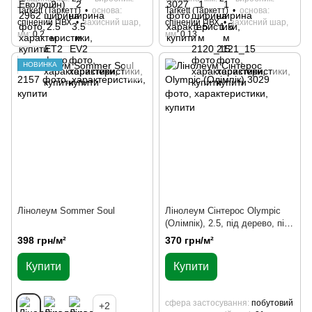
Tarkett (Таркетт)
основа
Tarkett (Таркетт)
основа
спінений ПВХ
захисний шар,
спінений ПВХ
захисний шар,
мм
0,2
мм
0.13
НОВИНКА
Лінолеум Sommer Soul
Лінолеум Сінтерос Olympic
(Олімпік), 2.5, під дерево, під
плитку, під паркет, абстракція,
398 грн/м²
370 грн/м²
дитячий малюнок, цілим
рулоном
Купити
Купити
сфера застосування
побутовий
+2