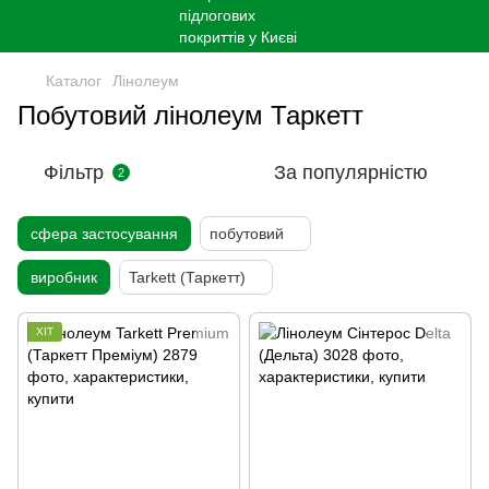
Каталог
Лінолеум
Побутовий лінолеум Таркетт
Фільтр
За популярністю
2
сфера застосування
побутовий
виробник
Tarkett (Таркетт)
ХІТ