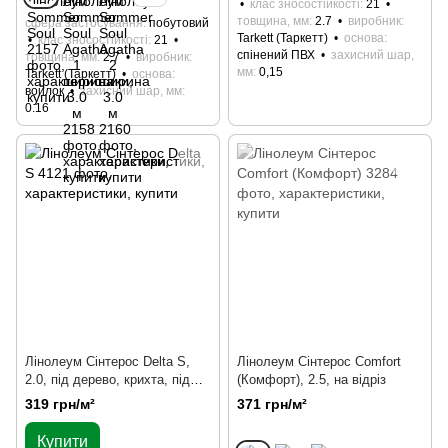
клас зносостійкості
21
товщина, мм
2.7
виробник
сфера застосування
побутовий
Tarkett (Таркетт)
основа
клас зносостійкості
21
спінений ПВХ
захисний шар,
товщина, мм
2.7
виробник
мм
0,15
Tarkett (Таркетт)
основа
войлок
захисний шар, мм
0.16
Лінолеум Сінтерос Delta S,
Лінолеум Сінтерос Comfort
2.0, під дерево, крихта, під
(Комфорт), 2.5, на відріз
мрамор, під плитку, цілим
319 грн/м²
371 грн/м²
рулоном
Купити