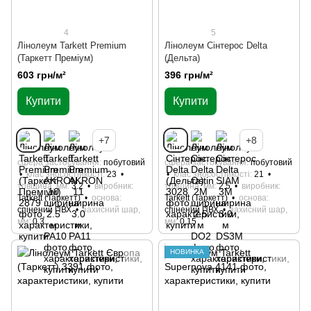
4
5
Лінолеум Tarkett Premium
Лінолеум Сінтерос Delta
(Таркетт Преміум)
(Дельта)
603 грн/м²
396 грн/м²
Купити
Купити
+7
+8
сфера застосування
побутовий
сфера застосування
побутовий
клас зносостійкості
23
клас зносостійкості
21
товщина, мм
3.2
виробник
товщина, мм
2.5
виробник
Tarkett (Таркетт)
основа
Tarkett (Таркетт)
основа
спінений ПВХ
захисний шар,
спінений ПВХ
захисний шар,
мм
0,3
мм
0,15
НОВИНКА