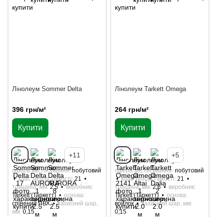
Лінолеум Sommer Delta
Лінолеум Tarkett Omega
396 грн/м²
264 грн/м²
Купити
Купити
+11
+5
сфера застосування
побутовий
сфера застосування
побутовий
клас зносостійкості
21
клас зносостійкості
21
товщина, мм
2.5
виробник
товщина, мм
2.6
виробник
Tarkett (Таркетт)
основа
Tarkett (Таркетт)
основа
спінений ПВХ
захисний шар,
войлок
захисний шар, мм
мм
0,15
0,15