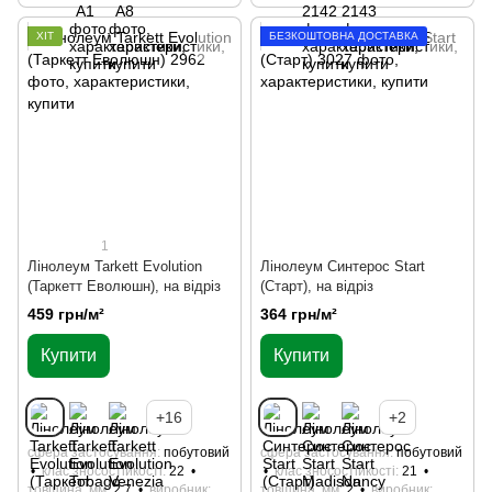
ХІТ
БЕЗКОШТОВНА ДОСТАВКА
1
Лінолеум Tarkett Evolution
Лінолеум Синтерос Start
(Таркетт Еволюшн), на відріз
(Старт), на відріз
459 грн/м²
364 грн/м²
Купити
Купити
+16
+2
сфера застосування
побутовий
сфера застосування
побутовий
клас зносостійкості
22
клас зносостійкості
21
товщина, мм
2.7
виробник
товщина, мм
2
виробник