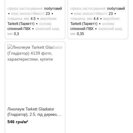
сфера застосування
побутовий
сфера застосування
побутовий
клас зносостійкості
23
клас зносостійкості
23
товщина, мм
4.5
виробник
товщина, мм
4.4
виробник
Tarkett (Таркетт)
основа
Tarkett (Таркетт)
основа
спінений ПВХ
захисний шар,
спінений ПВХ
захисний шар,
мм
0,3
мм
0,35
Лінолеум Tarkett Gladiator
(Гладіатор), 2.5, під дерево,
під паркет, абстракція, цілим
546 грн/м²
рулоном