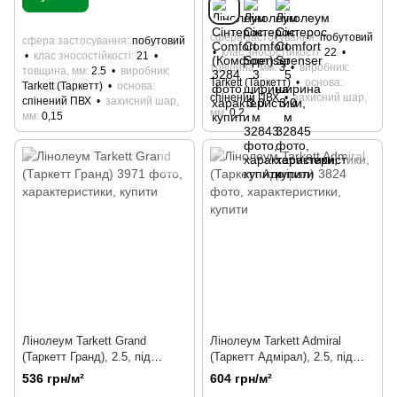
сфера застосування
побутовий
сфера застосування
побутовий
клас зносостійкості
22
клас зносостійкості
21
товщина, мм
3
виробник
товщина, мм
2.5
виробник
Tarkett (Таркетт)
основа
Tarkett (Таркетт)
основа
спінений ПВХ
захисний шар,
спінений ПВХ
захисний шар,
мм
0,2
мм
0,15
Лінолеум Tarkett Grand
Лінолеум Tarkett Admiral
(Таркетт Гранд), 2.5, під
(Таркетт Адмірал), 2.5, під
дерево, під плитку, під паркет,
дерево, під плитку,
536 грн/м²
604 грн/м²
абстракція, цілим рулоном
абстракція, цілим рулоном