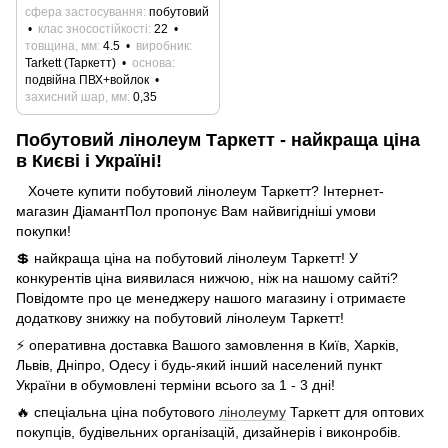
сфера застосування
побутовий
клас зносостійкості
22
товщина, мм
4.5
виробник
Tarkett (Таркетт)
основа
подвійна ПВХ+войлок
захисний шар, мм
0,35
Побутовий лінолеум Таркетт - найкраща ціна
в Києві і Україні!
Хочете купити побутовий лінолеум Таркетт? Інтернет-
магазин ДіамантПол пропонує Вам найвигідніші умови
покупки!
💲 найкраща ціна на побутовий лінолеум Таркетт! У
конкурентів ціна виявилася нижчою, ніж на нашому сайті?
Повідомте про це менеджеру нашого магазину і отримаєте
додаткову знижку на побутовий лінолеум Таркетт!
⚡ оперативна доставка Вашого замовлення в Київ, Харків,
Львів, Дніпро, Одесу і будь-який інший населений пункт
України в обумовлені терміни всього за 1 - 3 дні!
🔥 спеціальна ціна побутового
лінолеуму
Таркетт для оптових
покупців, будівельних організацій, дизайнерів і виконробів.