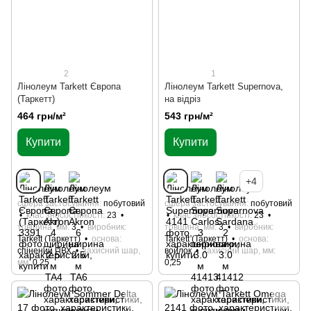
2
1
Лінолеум Tarkett Європа
Лінолеум Tarkett Supernova,
(Таркетт)
на відріз
464 грн/м²
543 грн/м²
Купити
Купити
+4
сфера застосування
побутовий
сфера застосування
побутовий
клас зносостійкості
23
клас зносостійкості
23
товщина, мм
3
виробник
товщина, мм
3
виробник
Tarkett (Таркетт)
основа
Tarkett (Таркетт)
основа
спінений ПВХ
захисний шар,
войлок
захисний шар, мм
мм
0,25
0,25