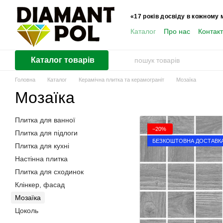
Перейти до основного контенту
«17 років досвіду в кожному 
Каталог
Про нас
Контак
Користувачам
Каталог товарів
Головна
Каталог
Керамічна плитка та керамограніт
Мозаїка
Мозаїка
Плитка для ванної
−20%
Плитка для підлоги
БЕЗКОШТОВНА ДОСТАВК
Плитка для кухні
Настінна плитка
Плитка для сходинок
Клінкер, фасад
Мозаїка
Цоколь