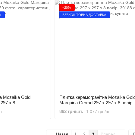
−20%
А
БЕЗКОШТОВНА ДОСТАВКА
а Mozaika Gold
Плитка керамогранітна Mozaika Gol
 297 x 8
Marquina Cerrad 297 x 297 x 8 полір.
862 грн/шт.
т.
1 077 грн/шт.
Назад
1
2
3
Вперед