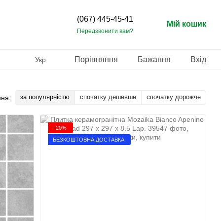
(067) 445-45-41
Мій кошик
Передзвонити вам?
Порівняння
Бажання
Вхід
Укр
за популярністю
спочатку дешевше
спочатку дорожче
ня:
−20%
БЕЗКОШТОВНА ДОСТАВКА