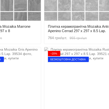
а Mozaika Marrone
Плитка керамогранітна Mozaika Antr
97 x 8
Apenino Cerrad 297 x 297 x 8.5 Lap.
764 грн/шт.
т.
955 грн/шт.
−20%
А
БЕЗКОШТОВНА ДОСТАВКА