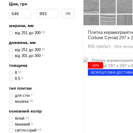
Ціна, грн
Від Ціна, грн
До Ціна, грн
ОК
ширина, мм
Плитка керамогранітн
від 251 до 300
60
Cortone Cerrad 297 x 2
довжина, мм
641 грн/шт.
801 грн/ш
від 251 до 300
56
від 301 до 350
4
товщина
−20%
8
52
БЕЗКОШТОВНА ДОСТАВК
8,5
8
тип плитки
для стін
1
мозаїка
60
основний колір
білий
13
бежевий
9
світло-сірий
19