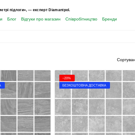
метрі підлоги», — експерт Diamantpol.
ти
Блог
Відгуки про магазин
Співробітництво
Бренди
Сортуван
−20%
А
БЕЗКОШТОВНА ДОСТАВКА