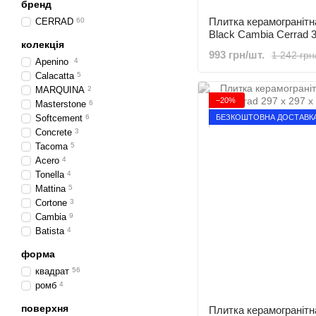
бренд
Плитка керамограніт
CERRAD
60
Black Cambia Cerrad 3
колекція
993 грн/шт.
1 242 грн
Apenino
4
Calacatta
5
MARQUINA
2
−20%
Masterstone
6
БЕЗКОШТОВНА ДОСТАВК
Softcement
6
Concrete
3
Tacoma
5
Acero
4
Tonella
4
Mattina
5
Cortone
3
Cambia
9
Batista
4
форма
квадрат
56
ромб
4
поверхня
Плитка керамогранітн