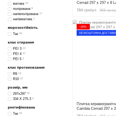
Cerrad 297 x 297 x 8 L
матова
33
полірована
9
764 грн/шт.
955 грн/ш
напівполірована
17
напівматова
1
−20%
морозостійкість
БЕЗКОШТОВНА ДОСТАВК
Так
60
клас стирання
PEI 3
20
PEI 4
37
PEI 5
3
клас протиковзання
R9
19
R10
32
розмір, мм
297х297
56
334 Х 275.3
4
Плитка керамогранітна
ректифікована
Cambia Cerrad 297 x 2
Так
60
764 грн/шт.
955 грн/ш