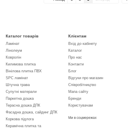
Каталог товарів
Клієнтам
Ламінат
Вхід до кабінету
Лінолеум
Каталог
Ковролін
Про нас
Килимова плитка
Контакти
Вінілова плитка ПВХ
Блог
SPC ламінат
Відгуки про магазин
Штучна трава
Співробітництво
Супутні матерали
Мапа сайту
Паркетна дошка
Бренди
Терасна дошка ДПК
Користувачам
Фасадна дошка, сайдинг ДПК
Ми в соцмережах
Коркова підлога
Керамічна плитка та