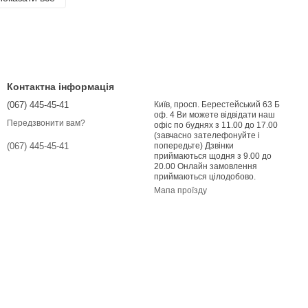
Контактна інформація
(067) 445-45-41
Київ, просп. Берестейський 63 Б
оф. 4 Ви можете відвідати наш
Передзвонити вам?
офіс по буднях з 11.00 до 17.00
(завчасно зателефонуйте і
попередьте) Дзвінки
(067) 445-45-41
приймаються щодня з 9.00 до
20.00 Онлайн замовлення
приймаються цілодобово.
Мапа проїзду