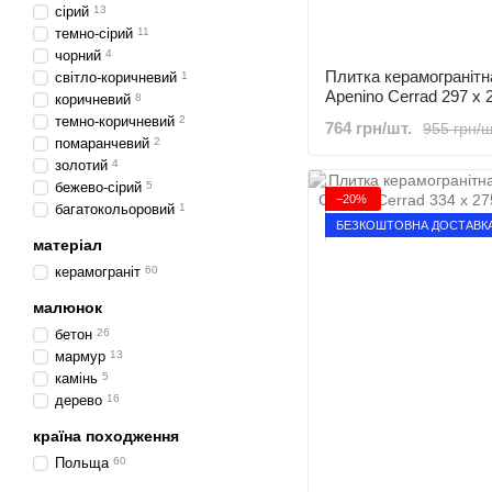
сірий
13
темно-сірий
11
чорний
4
Плитка керамогранітн
світло-коричневий
1
Apenino Cerrad 297 x 2
коричневий
8
темно-коричневий
2
764 грн/шт.
955 грн/ш
помаранчевий
2
золотий
4
бежево-сірий
5
−20%
багатокольоровий
1
БЕЗКОШТОВНА ДОСТАВК
матеріал
керамограніт
60
малюнок
бетон
26
мармур
13
камінь
5
дерево
16
країна походження
Польща
60