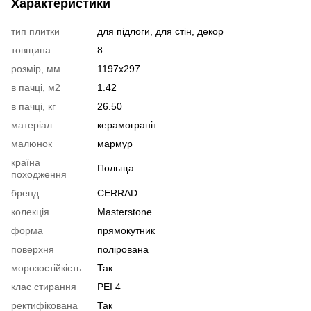
Характеристики
тип плитки
для підлоги, для стін, декор
товщина
8
розмір, мм
1197х297
в пачці, м2
1.42
в пачці, кг
26.50
матеріал
керамограніт
малюнок
мармур
країна
Польща
походження
бренд
CERRAD
колекція
Masterstone
форма
прямокутник
поверхня
полірована
морозостійкість
Так
клас стирання
PEI 4
ректифікована
Так