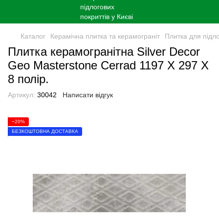
Каталог
Керамічна плитка та керамограніт
Плитка для підл
Плитка керамогранітна Silver Decor
Geo Masterstone Сerrad 1197 X 297 X
8 полір.
Артикул:
30042
Написати відгук
−20%
БЕЗКОШТОВНА ДОСТАВКА