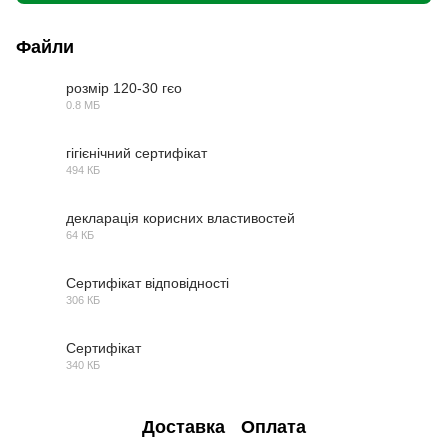
Файли
розмір 120-30 гєо
0.8 МБ
PDF
гігієнічний сертифікат
494 КБ
PDF
декларація корисних властивостей
64 КБ
PDF
Сертифікат відповідності
306 КБ
PDF
Сертифікат
340 КБ
PDF
Доставка
Оплата