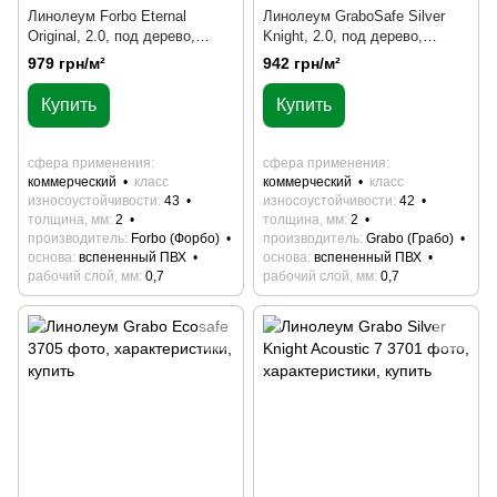
Линолеум Forbo Eternal
Линолеум GraboSafe Silver
Original, 2.0, под дерево,
Knight, 2.0, под дерево,
крошка, под мрамор, на отрез
крошка, под мрамор, целым
979 грн/м²
942 грн/м²
рулоном
Купить
Купить
сфера применения
сфера применения
коммерческий
класс
коммерческий
класс
износоустойчивости
43
износоустойчивости
42
толщина, мм
2
толщина, мм
2
производитель
Forbo (Форбо)
производитель
Grabo (Грабо)
основа
вспененный ПВХ
основа
вспененный ПВХ
рабочий слой, мм
0,7
рабочий слой, мм
0,7