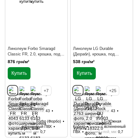
Линолеум Forbo Smaragd
Линолеум LG Durable
Classic FR, 2.0, крошка, под
(Дюрабл), крошка, под
мрамор, на отрез
мрамор, на отрез
876 грн/м²
538 грн/м²
Купить
Купить
+7
+25
сфера применения
сфера применения
коммерческий
класс
коммерческий
класс
износоустойчивости
43
износоустойчивости
43
толщина, мм
2
толщина, мм
2
производитель
Forbo (Форбо)
производитель
LG (Южная
основа
вспененный ПВХ
Корея)
основа
вспененный
рабочий слой, мм
0,7
ПВХ
рабочий слой, мм
0,7