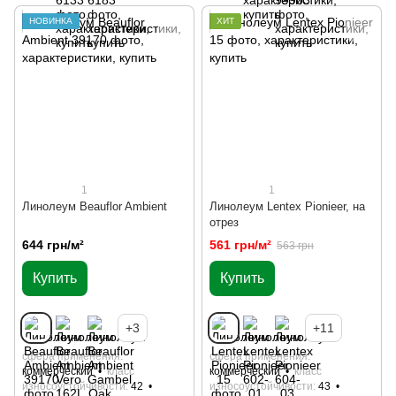
НОВИНКА
ХИТ
1
1
Линолеум Beauflor Ambient
Линолеум Lentex Pionieer, на
отрез
644 грн/м²
561 грн/м²
563 грн
Купить
Купить
+3
+11
сфера применения
сфера применения
коммерческий
класс
коммерческий
класс
износоустойчивости
42
износоустойчивости
43