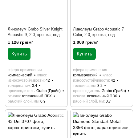
Линолеум Grabo Silver Knight
Линолеум Grabo Acoustic 7
Acoustic 9, 2.0, крошка, под
Color, 2.0, крошка, под
мрамор, целым рулоном
мрамор, абстракция, целым
1 126 грн/м²
1 009 грн/м²
рулоном
Купить
Купить
сфера применения
сфера применения
коммерческий
класс
коммерческий
класс
износоустойчивости
42
износоустойчивости
42
толщина, мм
3.4
толщина, мм
3.2
производитель
Grabo (Грабо)
производитель
Grabo (Грабо)
основа
вспененный ПВХ
основа
вспененный ПВХ
рабочий слой, мм
0.9
рабочий слой, мм
0,7