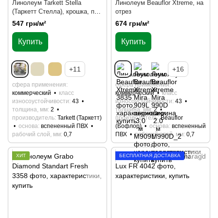
Линолеум Tarkett Stella
Линолеум Beauflor Xtreme, на
(Таркетт Стелла), крошка, под
отрез
мрамор, на отрез
547 грн/м²
674 грн/м²
Купить
Купить
+11
+16
сфера применения
сфера применения
коммерческий
класс
коммерческий
класс
износоустойчивости
43
износоустойчивости
43
толщина, мм
2
толщина, мм
2
производитель
Tarkett (Таркетт)
производитель
Beauflor
основа
вспененный ПВХ
(Бофлор)
основа
вспененный
рабочий слой, мм
0,7
ПВХ
рабочий слой, мм
0,7
ХИТ
БЕСПЛАТНАЯ ДОСТАВКА