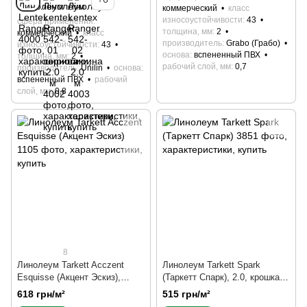
коммерческий
класс
износоустойчивости
43
сфера применения
толщина, мм
2
коммерческий
класс
производитель
Grabo (Грабо)
износоустойчивости
43
основа
вспененный ПВХ
толщина, мм
2
рабочий слой, мм
0,7
производитель
Unilin
основа
вспененный ПВХ
рабочий
слой, мм
0,8
8
Линолеум Tarkett Acczent
Линолеум Tarkett Spark
Esquisse (Акцент Эскиз),
(Таркетт Спарк), 2.0, крошка,
однотонный, целым рулоном
под мрамор, целым рулоном
618 грн/м²
515 грн/м²