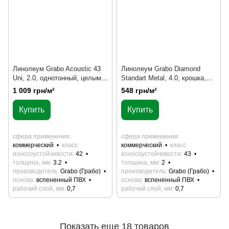
Линолеум Grabo Acoustic 43
Линолеум Grabo Diamond
Uni, 2.0, однотонный, целым
Standart Metal, 4.0, крошка,
рулоном
под мрамор, целым рулоном
1 009 грн/м²
548 грн/м²
Купить
Купить
сфера применения
сфера применения
коммерческий
класс
коммерческий
класс
износоустойчивости
42
износоустойчивости
43
толщина, мм
3.2
толщина, мм
2
производитель
Grabo (Грабо)
производитель
Grabo (Грабо)
основа
вспененный ПВХ
основа
вспененный ПВХ
рабочий слой, мм
0,7
рабочий слой, мм
0,7
Показать еще 18 товаров