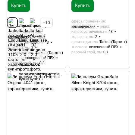
Купить
Купить
сфера применения
+10
коммерческий
класс
износоустойчивости
43
сфера применения
толщина, мм
2
коммерческий
класс
производитель
Tarkett (Таркетт)
износоустойчивости
43
основа
вспененный ПВХ
толщина, мм
2
рабочий слой, мм
0,7
производитель
Tarkett (Таркетт)
основа
вспененный ПВХ
рабочий слой, мм
0,8