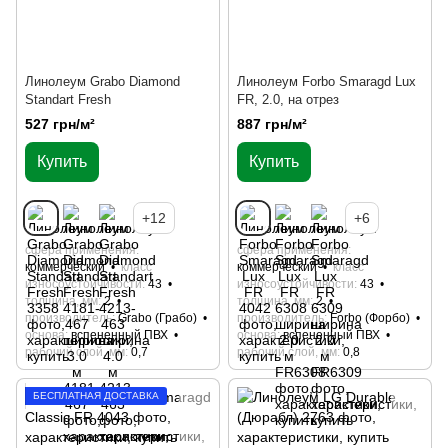
Линолеум Grabo Diamond
Линолеум Forbo Smaragd Lux
Standart Fresh
FR, 2.0, на отрез
527 грн/м²
887 грн/м²
Купить
Купить
+12
+6
сфера применения
сфера применения
коммерческий
класс
коммерческий
класс
износоустойчивости
43
износоустойчивости
43
толщина, мм
2
толщина, мм
2
производитель
Grabo (Грабо)
производитель
Forbo (Форбо)
основа
вспененный ПВХ
основа
вспененный ПВХ
рабочий слой, мм
0,7
рабочий слой, мм
0,8
БЕСПЛАТНАЯ ДОСТАВКА