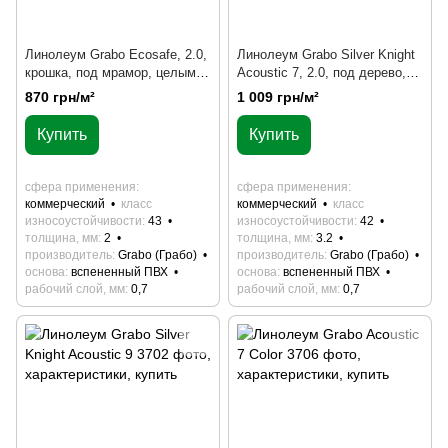
Линолеум Grabo Ecosafe, 2.0,
Линолеум Grabo Silver Knight
крошка, под мрамор, целым
Acoustic 7, 2.0, под дерево,
рулоном
крошка, под мрамор, целым
870 грн/м²
1 009 грн/м²
рулоном
Купить
Купить
сфера применения
сфера применения
коммерческий
класс
коммерческий
класс
износоустойчивости
43
износоустойчивости
42
толщина, мм
2
толщина, мм
3.2
производитель
Grabo (Грабо)
производитель
Grabo (Грабо)
основа
вспененный ПВХ
основа
вспененный ПВХ
рабочий слой, мм
0,7
рабочий слой, мм
0,7