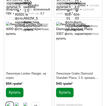
толщина, мм
2.5
толщина, мм
2.5
производитель
Beauflor
производитель
Unilin
основа
(Бофлор)
основа
вспененный
вспененный ПВХ
рабочий
ПВХ
рабочий слой, мм
0,7
слой, мм
0,7
Линолеум Lentex Ranger, на
Линолеум Grabo Diamond
отрез
Standart Plaza, 2.0, крошка,
под мрамор, целым рулоном
654 грн/м²
543 грн/м²
Купить
Купить
сфера применения
+6