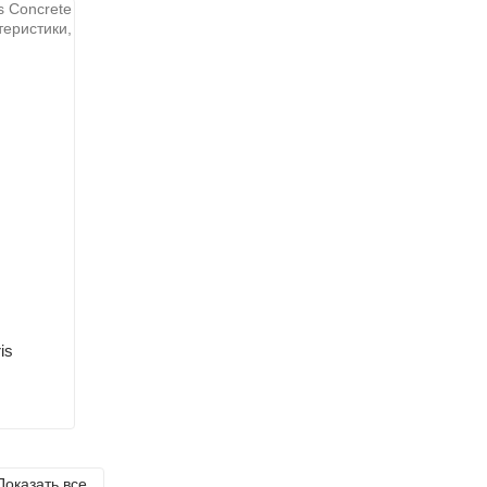
is
Показать все