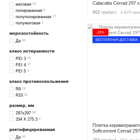
Calacatta Cerrad 297 x
матовая
33
полированная
9
862 грн/шт.
1 077 грн
полуполированная
17
полуматовая
1
−20%
морозостойкость
БЕСПЛАТНАЯ ДОСТАВКА
Да
60
класс истираемости
PEI 3
20
PEI 4
37
PEI 5
3
класс противоскольжения
R9
19
R10
32
размер, мм
297х297
56
334 Х 275.3
4
Плитка керамогранитн
ректифицированная
Softcement Cerrad 297
Да
60
764 грн/шт.
955 грн/ш