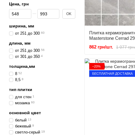
Цена, грн
От Цена, грн
До Цена, грн
OK
ширина, мм
Плитка керамогранитн
от 251 до 300
60
Masterstone Сerrad 29
длина, мм
862 грн/шт.
1 077 грн
от 251 до 300
56
от 301 до 350
4
толщина,мм
−20%
8
52
БЕСПЛАТНАЯ ДОСТАВКА
8,5
8
тип плитки
для стен
1
мозаика
60
основной цвет
белый
13
бежевый
9
светло-серый
19