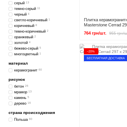
серый
13
темно-серый
11
черный
4
Плитка керамогранитн
светло-коричневый
1
Masterstone Сerrad 29
коричневый
8
темно-коричневый
2
764 грн/шт.
955 грн/ш
оранжевый
2
золотой
4
бежево-серый
5
−20%
многоцветный
1
БЕСПЛАТНАЯ ДОСТАВКА
материал
керамогранит
60
рисунок
бетон
26
мрамор
13
камень
5
дерево
16
страна происходжения
Польша
60