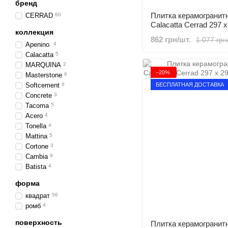
бренд
Плитка керамогранитн
CERRAD
60
Calacatta Cerrad 297 x
коллекция
862 грн/шт.
1 077 грн
Apenino
4
Calacatta
5
MARQUINA
2
−20%
Masterstone
6
БЕСПЛАТНАЯ ДОСТАВКА
Softcement
6
Concrete
3
Tacoma
5
Acero
4
Tonella
4
Mattina
5
Cortone
3
Cambia
9
Batista
4
форма
квадрат
56
ромб
4
поверхность
Плитка керамогранитн