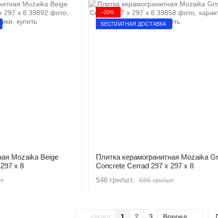
−20%
БЕСПЛАТНАЯ ДОСТАВКА
ая Mozaika Beige
Плитка керамогранитная Mozaika Gr
 297 x 8
Concrete Cerrad 297 x 297 x 8
548 грн/шт.
т.
685 грн/шт.
Назад
1
2
3
Вперед