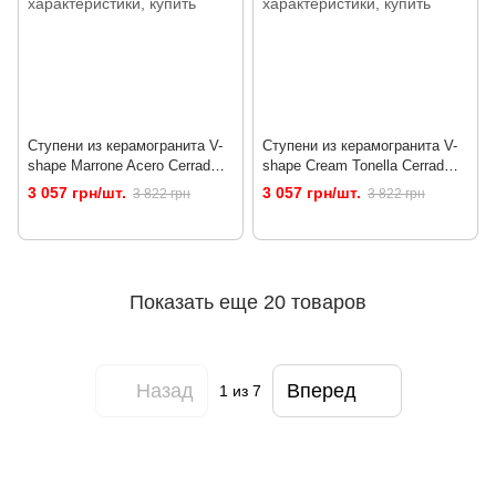
Ступени из керамогранита V-
Ступени из керамогранита V-
shape Marrone Acero Cerrad
shape Cream Tonella Cerrad
1202 x 320/50 x 8
1202 x 320/50 x 8
3 057 грн/шт.
3 057 грн/шт.
3 822 грн
3 822 грн
Показать еще 20 товаров
Назад
Вперед
1
из 7