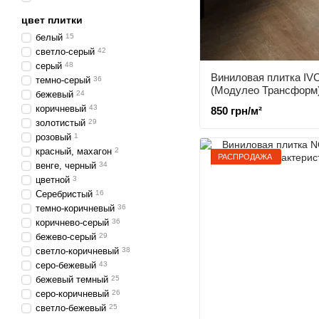
цвет плитки
белый
15
светло-серый
42
серый
48
Виниловая плитка IVC
темно-серый
36
(Модулео Трансформ
бежевый
24
коричневый
43
850 грн/м²
золотистый
29
розовый
1
красный, махагон
2
РАСПРОДАЖА
венге, черный
34
цветной
3
Серебристый
16
темно-коричневый
36
коричнево-серый
36
бежево-серый
29
светло-коричневый
38
серо-бежевый
43
бежевый темный
25
серо-коричневый
26
светло-бежевый
25