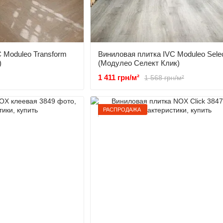
 Moduleo Transform
Виниловая плитка IVC Moduleo Selec
)
(Модулео Селект Клик)
1 411 грн/м²
1 568 грн/м²
РАСПРОДАЖА