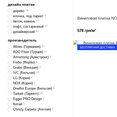
дизайн плитки
дерево
56
елочка, под паркет
5
Виниловая плитка NO
бетон, камень
37
лофт, состаренный
17
578 грн/м²
дизайнерский
12
производитель
Wineo (Германия)
17
БЕСПЛАТНАЯ ДОСТАВКА
ADO Floor (Турция)
12
Armstrong (Армстронг)
4
Forbo (Форбо)
4
Grabo (Венгрия)
3
IVC (Бельгия)
10
LG (Корея)
3
NOX (Корея)
2
Oneflor Europe (Бельгия)
5
Tarkett (Таркетт)
10
Egger PRO Design
2
Китай
5
Christy Carpets (Англия)
2