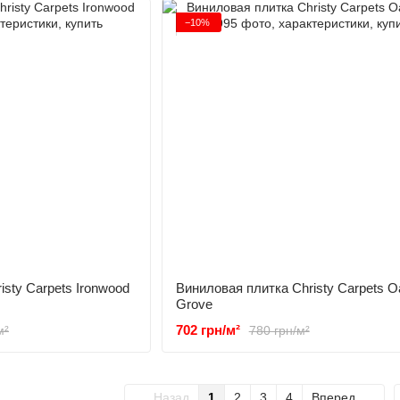
−10%
isty Carpets Ironwood
Виниловая плитка Christy Carpets O
Grove
702 грн/м²
м²
780 грн/м²
Назад
1
2
3
4
Вперед