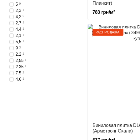
Планкит)
5
9
2,3
1
783 грн/м²
4,2
2
2,7
1
4,4
1
РАСПРОДАЖА
2,1
1
5,5
1
9
3
2,2
1
2,55
1
2.35
1
7.5
2
4.6
1
Виниловая плитка DLW
(Армстронг Скала)
517 грн/м²