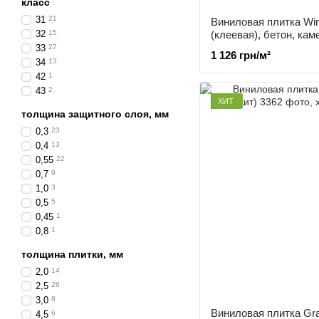
класс
31
21
Виниловая плитка Win
32
15
(клеевая), бетон, кам
33
27
1 126 грн/м²
34
13
42
1
43
2
ХИТ
толщина защитного слоя, мм
0,3
23
0,4
13
0,55
22
0,7
9
1,0
3
0,5
5
0,45
1
0,8
1
толщина плитки, мм
2,0
14
2,5
26
3,0
8
Виниловая плитка Gra
4,5
6