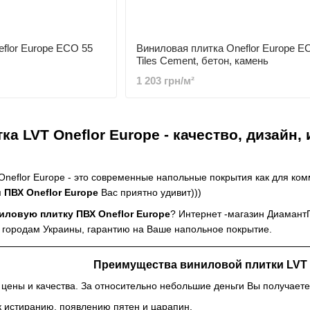
flor Europe ECO 55
Виниловая плитка Oneflor Europe E
Tiles Cement, бетон, камень
1 203 грн/м²
а LVT Oneflor Europe - качество, дизайн, 
eflor Europe - это современные напольные покрытия как для ком
 ПВХ Oneflor Europe
Вас приятно удивит)))
иловую плитку ПВХ Oneflor Europe
? Интернет -магазин Диамант
м городам Украины, гарантию на Ваше напольное покрытие.
Преимущества виниловой плитки LVT O
ены и качества. За относительно небольшие деньги Вы получаете
к истиранию, появлению пятен и царапин.