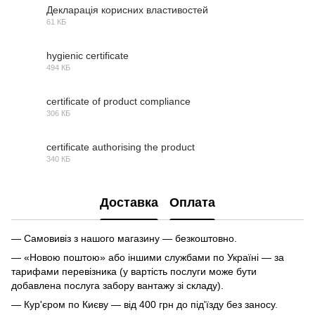
Декларація корисних властивостей
61 КБ
PDF
hygienic certificate
494 КБ
PDF
certificate of product compliance
306 КБ
PDF
certificate authorising the product
340 КБ
PDF
Доставка
Оплата
— Самовивіз з нашого магазину — безкоштовно.
— «Новою поштою» або іншими службами по Україні — за
тарифами перевізника (у вартість послуги може бути
добавлена послуга забору вантажу зі складу).
— Кур'єром по Києву — від 400 грн до під'їзду без заносу.