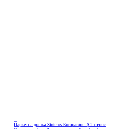
1
Паркетна дошка Sinteros Europarquet (Сінтерос