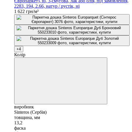
Європаркет), ні, 3-смугова, лак або олія, під замовлення,
2283, 194, 2.66, натур / рустік, ні
1 622 грн/м²
+4
Колір
виробник
Sinteros (Сербія)
товщина, мм
13,2
фаска