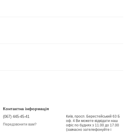
Контактна інформація
(067) 445-45-41
Київ, просп. Берестейський 63 Б
оф. 4 Ви можете відвідати наш
Передзвонити вам?
офіс по буднях з 11.00 до 17.00
(завчасно зателефонуйте і