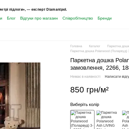
метрі підлоги», — експерт Diamantpol.
ти
Блог
Відгуки про магазин
Співробітництво
Бренди
Головна
Каталог
Паркетна дош
Паркетна дошка Polarwood (Поларвуд) 3-
Паркетна дошка Polar
замовлення, 2266, 18
Немає в наявності
Написати відгу
850 грн/м²
Виберіть колір