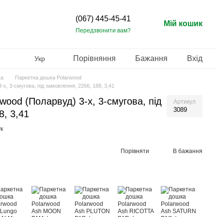
(067) 445-45-41
Мій кошик
Передзвонити вам?
Порівняння
Бажання
Вхід
Укр
ка
Паркетна дошка Polarwood
х, 3-смугова, під замовлення, 2266, 188, 3,41
wood (Поларвуд) 3-х, 3-смугова, під
Артикул
3089
8, 3,41
к
Порівняти
В бажання