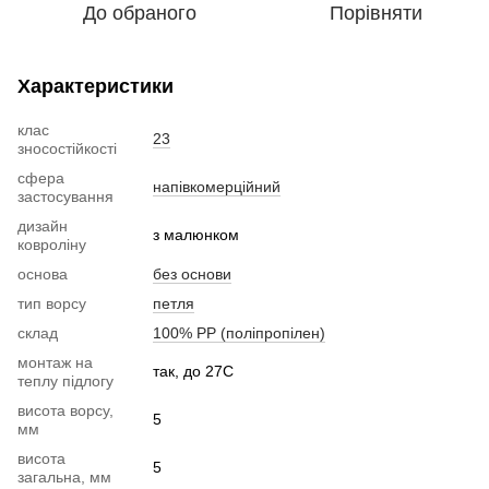
До обраного
Порівняти
Характеристики
клас
23
зносостійкості
сфера
напівкомерційний
застосування
дизайн
з малюнком
ковроліну
основа
без основи
тип ворсу
петля
склад
100% РР (поліпропілен)
монтаж на
так, до 27С
теплу підлогу
висота ворсу,
5
мм
висота
5
загальна, мм