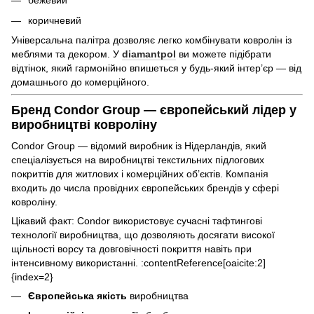
бежевий
коричневий
Універсальна палітра дозволяє легко комбінувати ковролін із
меблями та декором. У
diamantpol
ви можете підібрати
відтінок, який гармонійно впишеться у будь-який інтер’єр — від
домашнього до комерційного.
Бренд Condor Group — європейський лідер у
виробництві ковроліну
Condor Group — відомий виробник із Нідерландів, який
спеціалізується на виробництві текстильних підлогових
покриттів для житлових і комерційних об’єктів. Компанія
входить до числа провідних європейських брендів у сфері
ковроліну.
Цікавий факт: Condor використовує сучасні тафтингові
технології виробництва, що дозволяють досягати високої
щільності ворсу та довговічності покриття навіть при
інтенсивному використанні. :contentReference[oaicite:2]
{index=2}
Європейська якість
виробництва