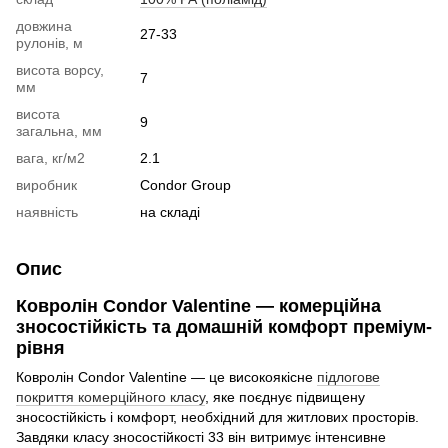
довжина
27-33
рулонів, м
висота ворсу,
7
мм
висота
9
загальна, мм
вага, кг/м2
2.1
виробник
Condor Group
наявність
на складі
Опис
Ковролін Condor Valentine — комерційна
зносостійкість та домашній комфорт преміум-
рівня
Ковролін Condor Valentine — це високоякісне
підлогове
покриття комерційного класу
, яке поєднує підвищену
зносостійкість і комфорт, необхідний для житлових просторів.
Завдяки класу зносостійкості 33 він витримує інтенсивне