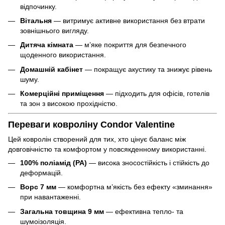
відпочинку.
Вітальня
— витримує активне використання без втрати
зовнішнього вигляду.
Дитяча кімната
— м’яке покриття для безпечного
щоденного використання.
Домашній кабінет
— покращує акустику та знижує рівень
шуму.
Комерційні приміщення
— підходить для офісів, готелів
та зон з високою прохідністю.
Переваги ковроліну Condor Valentine
Цей ковролін створений для тих, хто цінує баланс між
довговічністю та комфортом у повсякденному використанні.
100% поліамід (РА)
— висока зносостійкість і стійкість до
деформацій.
Ворс 7 мм
— комфортна м’якість без ефекту «зминання»
при навантаженні.
Загальна товщина 9 мм
— ефективна тепло- та
шумоізоляція.