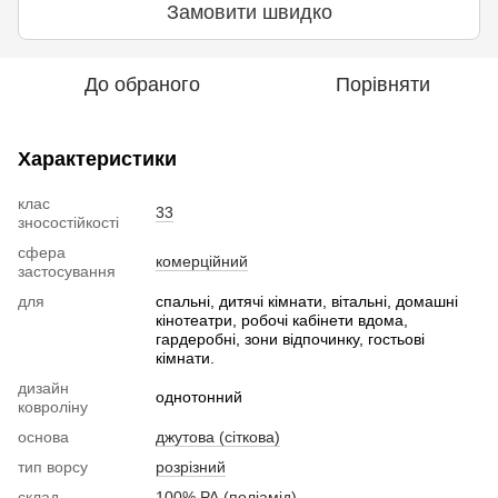
Замовити швидко
До обраного
Порівняти
Характеристики
клас
33
зносостійкості
сфера
комерційний
застосування
для
спальні, дитячі кімнати, вітальні, домашні
кінотеатри, робочі кабінети вдома,
гардеробні, зони відпочинку, гостьові
кімнати.
дизайн
однотонний
ковроліну
основа
джутова (сіткова)
тип ворсу
розрізний
склад
100% РА (поліамід)