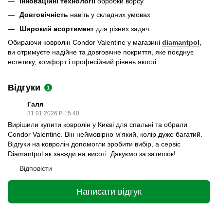
Інноваційні технології
обробки ворсу
Довговічність
навіть у складних умовах
Широкий асортимент
для різних задач
Обираючи ковролін Condor Valentine у магазині
diamantpol
,
ви отримуєте надійне та довговічне покриття, яке поєднує
естетику, комфорт і професійний рівень якості.
Відгуки
1
Галя
31.01.2026 В 15:40
Вирішили купити ковролін у Києві для спальні та обрали
Condor Valentine. Він неймовірно м'який, колір дуже багатий.
Відгуки на ковролін допомогли зробити вибір, а сервіс
Diamantpol як завжди на висоті. Дякуємо за затишок!
Відповісти
Написати відгук