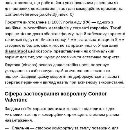
навантаження, що робить його універсальним рішенням як
для активних домашніх зон, так і для комерційних приміщень.
:contentReference[oaicite:0]{index=0}
Покриття виготовлене зі 100% поліаміду (РА) — одного з
найбільш зносостійких матеріалів у сегменті ковроліну. Такий
ворс не тільки довго зберігає форму, але й забезпечує приємні
тактильні відчуття. Висота ворсу 7 мм і загальна товщина 9 мм
створюють баланс між м’якістю та практичністю. У магазині
diamantpol
цей ковролін представлений як оптимальний
варіант для тих, хто шукає довговічне та естетичне покриття.
Джутова (сіткова) основа додає стабільності, полегшує
укладання та забезпечує надійне зчеплення з основою
підлоги. Завдяки цьому ковролін не деформується з часом і
зберігає первинний вигляд навіть при активному використанні.
Сфера застосування ковроліну Condor
Valentine
Завдяки своїм характеристикам
ковролін
підходить як для
житлових, так і для комерційних приміщень із різним рівнем
навантаження.
Спальня
— створює комфортну та теплу поверхню для