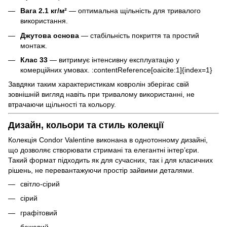
Вага 2.1 кг/м²
— оптимальна щільність для тривалого
використання.
Джутова основа
— стабільність покриття та простий
монтаж.
Клас 33
— витримує інтенсивну експлуатацію у
комерційних умовах. :contentReference[oaicite:1]{index=1}
Завдяки таким характеристикам ковролін зберігає свій
зовнішній вигляд навіть при тривалому використанні, не
втрачаючи щільності та кольору.
Дизайн, кольори та стиль колекції
Колекція Condor Valentine виконана в однотонному дизайні,
що дозволяє створювати стримані та елегантні інтер’єри.
Такий формат підходить як для сучасних, так і для класичних
рішень, не перевантажуючи простір зайвими деталями.
світло-сірий
сірий
графітовий