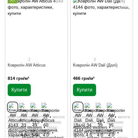
ХІТ
2
3
Ковролін AW Atticus
Ковролін AW Dali (Далі)
814 грн/м²
466 грн/м²
Купити
Купити
клас зносостійкості
22
висота
клас зносостійкості
22
висота
загальна, мм
13.5
виробник
загальна, мм
16
виробник
Associated Weavers
склад
Associated Weavers
склад
100% РР (поліпропілен)
100% РР (поліпропілен)