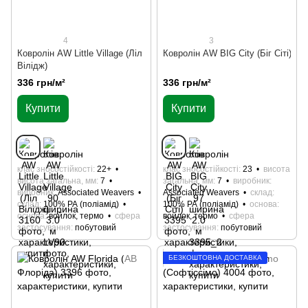
4
3
Ковролін AW Little Village (Ліл
Ковролін AW BIG City (Біг Сіті)
Вілідж)
336 грн/м²
336 грн/м²
Купити
Купити
клас зносостійкості
22+
клас зносостійкості
23
висота
висота загальна, мм
7
загальна, мм
7
виробник
виробник
Associated Weavers
Associated Weavers
склад
склад
100% РА (поліамід)
100% РА (поліамід)
основа
основа
войлок, термо
сфера
войлок, термо
сфера
застосування
побутовий
застосування
побутовий
БЕЗКОШТОВНА ДОСТАВКА