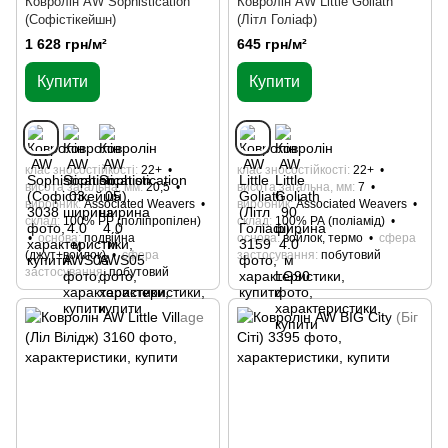
Ковролін AW Sophistication
Ковролін AW Little Goliath
(Софістікейшн)
(Літл Голіаф)
1 628 грн/м²
645 грн/м²
Купити
Купити
клас зносостійкості
22+
клас зносостійкості
22+
висота загальна, мм
20,5
висота загальна, мм
7
виробник
Associated Weavers
виробник
Associated Weavers
склад
100% РР (поліпропілен)
склад
100% РА (поліамід)
основа
подвійна
основа
войлок, термо
сфера
(джут+войлок)
сфера
застосування
побутовий
застосування
побутовий