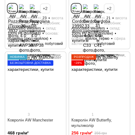
+2
+2
клас зносостійкості
23
висота
клас зносостійкості
21
висота
загальна, мм
12.5
виробник
загальна, мм
16
виробник
Associated Weavers
склад
Associated Weavers
склад
100% РА (поліамід)
основа
100% РР (поліпропілен)
подвійна (джут+войлок)
основа
войлок, термо
сфера
сфера застосування
побутовий
застосування
побутовий
НОВИНКА
РОЗПРОДАЖ
БЕЗКОШТОВНА ДОСТАВКА
−28%
3
1
Ковролін AW Manchester
Ковролін AW Butterfly,
мультиколір
468 грн/м²
256 грн/м²
356 грн