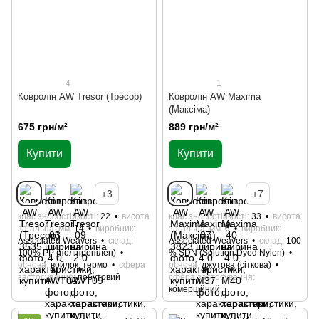
4
1
Ковролін AW Tresor (Тресор)
Ковролін AW Maxima
(Максіма)
675 грн/м²
889 грн/м²
Купити
Купити
+3
+7
клас зносостійкості
22
висота
клас зносостійкості
33
висота
загальна, мм
14
виробник
загальна, мм
6
виробник
Associated Weavers
склад
Associated Weavers
склад
100
100% РР (поліпропілен)
% SDN (Solution Dyed Nylon)
основа
войлок, термо
сфера
основа
джутова (сіткова)
застосування
побутовий
сфера застосування
комерційний