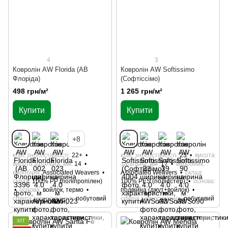
4
3
Ковролін AW Florida (АВ
Ковролін AW Softissimo
Флоріда)
(Софтіссімо)
498 грн/м²
1 265 грн/м²
Купити
Купити
+8
клас зносостійкості
22+
клас зносостійкості
23
висота
висота загальна, мм
14
загальна, мм
17
виробник
виробник
Associated Weavers
Associated Weavers
склад
склад
100% РР (поліпропілен)
100% РES (поліестер)
основа
основа
войлок, термо
подвійна (джут+войлок)
сфера застосування
побутовий
сфера застосування
побутовий
ХІТ