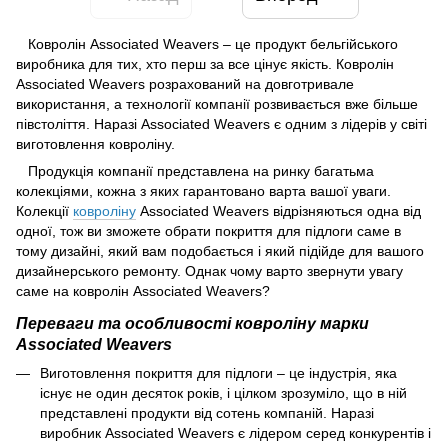
Ковролін
Associated
Weavers – це продукт бельгійського
виробника для тих, хто перш за все цінує якість. Ковролін
Associated Weavers розрахований на довготривале
використання, а технології компанії розвивається вже більше
півстоліття. Наразі Associated Weavers є одним з лідерів у світі
виготовлення ковроліну.
Продукція компанії представлена на ринку багатьма
колекціями, кожна з яких гарантовано варта вашої уваги.
Колекції
ковроліну
Associated Weavers відрізняються одна від
одної, тож ви зможете обрати покриття для підлоги саме в
тому дизайні, який вам подобається і який підійде для вашого
дизайнерського ремонту. Однак чому варто звернути увагу
саме на ковролін Associated Weavers?
Переваги та особливості ковроліну марки
Associated Weavers
Виготовлення покриття для підлоги – це індустрія, яка
існує не один десяток років, і цілком зрозуміло, що в ній
представлені продукти від сотень компаній. Наразі
виробник Associated Weavers є лідером серед конкурентів і