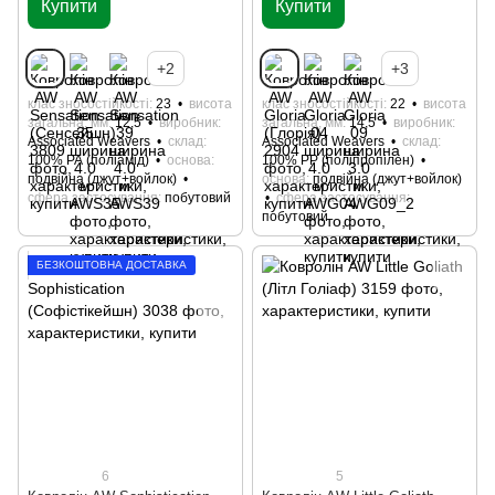
Купити
Купити
+2
+3
клас зносостійкості
23
висота
клас зносостійкості
22
висота
загальна, мм
12,5
виробник
загальна, мм
14,5
виробник
Associated Weavers
склад
Associated Weavers
склад
100% РА (поліамід)
основа
100% РР (поліпропілен)
подвійна (джут+войлок)
основа
подвійна (джут+войлок)
сфера застосування
побутовий
сфера застосування
побутовий
БЕЗКОШТОВНА ДОСТАВКА
6
5