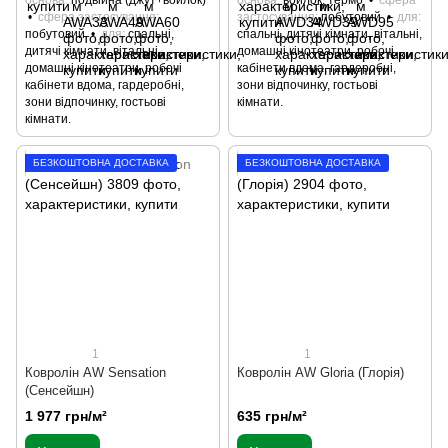
основа
подвійна (джут+войлок)
основа
войлок, термо
сфера
сфера застосування
застосування
побутовий
для
побутовий
для
спальні,
спальні, дитячі кімнати, вітальні,
дитячі кімнати, вітальні,
домашні кінотеатри, робочі
домашні кінотеатри, робочі
кабінети вдома, гардеробні,
кабінети вдома, гардеробні,
зони відпочинку, гостьові
зони відпочинку, гостьові
кімнати.
кімнати.
БЕЗКОШТОВНА ДОСТАВКА
БЕЗКОШТОВНА ДОСТАВКА
1
1
Ковролін AW Sensation
Ковролін AW Gloria (Глорія)
(Сенсейшн)
1 977 грн/м²
635 грн/м²