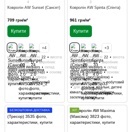
4
3
Ковролін AW Sunset (Сансет)
Ковролін AW Spinta (Спінта)
709 грн/м²
961 грн/м²
Купити
Купити
+4
+3
клас зносостійкості
22
висота
клас зносостійкості
22
висота
загальна, мм
11
виробник
загальна, мм
10
виробник
Associated Weavers
склад
Associated Weavers
склад
100% РES (поліестер)
основа
100% РА (поліамід)
основа
войлок, термо
сфера
подвійна (джут+войлок)
застосування
побутовий
сфера застосування
побутовий
для
cпальні, вітальні, дитячі
кімнати, домашні кабінети,
засклені тераси.
БЕЗКОШТОВНА ДОСТАВКА
ХІТ