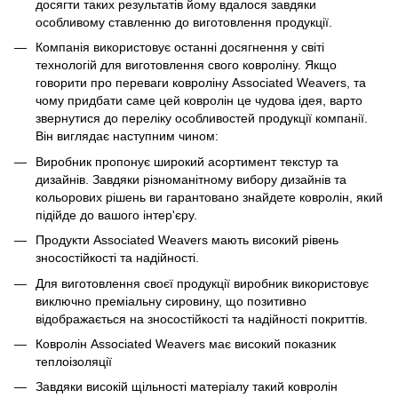
досягти таких результатів йому вдалося завдяки
особливому ставленню до виготовлення продукції.
Компанія використовує останні досягнення у світі
технологій для виготовлення свого ковроліну. Якщо
говорити про переваги ковроліну Associated Weavers, та
чому придбати саме цей ковролін це чудова ідея, варто
звернутися до переліку особливостей продукції компанії.
Він виглядає наступним чином:
Виробник пропонує широкий асортимент текстур та
дизайнів. Завдяки різноманітному вибору дизайнів та
кольорових рішень ви гарантовано знайдете ковролін, який
підійде до вашого інтер'єру.
Продукти Associated Weavers мають високий рівень
зносостійкості та надійності.
Для виготовлення своєї продукції виробник використовує
виключно преміальну сировину, що позитивно
відображається на зносостійкості та надійності покриттів.
Ковролін Associated Weavers має високий показник
теплоізоляції
Завдяки високій щільності матеріалу такий ковролін