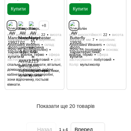
Купити
Купити
+8
клас зносостійкості
22
висота
клас зносостійкості
22
висота
загальна, мм
14
виробник
загальна, мм
7
виробник
Associated Weavers
склад
Associated Weavers
склад
100% РР (поліпропілен)
100% РА (поліамід)
основа
основа
войлок, термо
сфера
войлок, термо
сфера
застосування
побутовий
для
застосування
побутовий
спальні, дитячі кімнати, вітальні,
Колір
мультиколір
домашні кінотеатри, робочі
кабінети вдома, гардеробні,
зони відпочинку, гостьові
кімнати.
Показати ще 20 товарів
Назад
Вперед
1
з 4