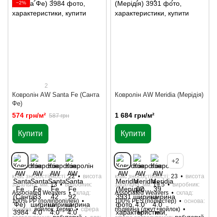
−2%
2
Ковролін AW Santa Fe (Санта
Ковролін AW Meridia (Мерідія)
Фе)
574 грн/м²
1 684 грн/м²
587 грн
Купити
Купити
+2
клас зносостійкості
22
висота
клас зносостійкості
23
висота
загальна, мм
13
виробник
загальна, мм
19.5
виробник
Associated Weavers
склад
Associated Weavers
склад
100% РР (поліпропілен)
100% РES (поліестер)
основа
основа
войлок, термо
сфера
подвійна (джут+войлок)