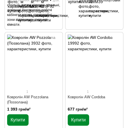
застосування
побутовий
для
сфера застосування
побутовий
спальні, дитячі кімнати, вітальні,
домашні кінотеатри, робочі
кабінети вдома, гардеробні,
зони відпочинку, гостьові
кімнати.
1
1
Ковролін AW Pozzolana
Ковролін AW Cordoba
(Поззолана)
1 393 грн/м²
677 грн/м²
Купити
Купити