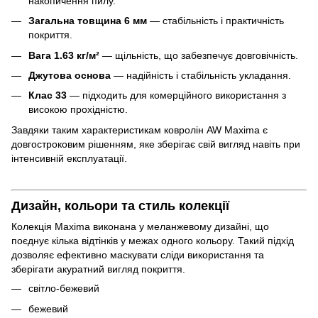
накопичення пилу.
Загальна товщина 6 мм
— стабільність і практичність
покриття.
Вага 1.63 кг/м²
— щільність, що забезпечує довговічність.
Джутова основа
— надійність і стабільність укладання.
Клас 33
— підходить для комерційного використання з
високою прохідністю.
Завдяки таким характеристикам ковролін AW Maxima є
довгостроковим рішенням, яке зберігає свій вигляд навіть при
інтенсивній експлуатації.
Дизайн, кольори та стиль колекції
Колекція Maxima виконана у меланжевому дизайні, що
поєднує кілька відтінків у межах одного кольору. Такий підхід
дозволяє ефективно маскувати сліди використання та
зберігати акуратний вигляд покриття.
світло-бежевий
бежевий