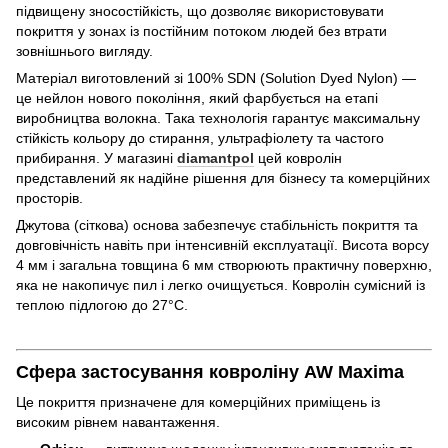
підвищену зносостійкість, що дозволяє використовувати
покриття у зонах із постійним потоком людей без втрати
зовнішнього вигляду.
Матеріал виготовлений зі 100% SDN (Solution Dyed Nylon) —
це нейлон нового покоління, який фарбується на етапі
виробництва волокна. Така технологія гарантує максимальну
стійкість кольору до стирання, ультрафіолету та частого
прибирання. У магазині
diamantpol
цей ковролін
представлений як надійне рішення для бізнесу та комерційних
просторів.
Джутова (сіткова) основа забезпечує стабільність покриття та
довговічність навіть при інтенсивній експлуатації. Висота ворсу
4 мм і загальна товщина 6 мм створюють практичну поверхню,
яка не накопичує пил і легко очищується. Ковролін сумісний із
теплою підлогою до 27°C.
Сфера застосування ковроліну AW Maxima
Це покриття призначене для комерційних приміщень із
високим рівнем навантаження.