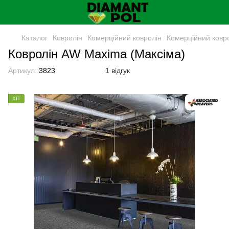
Каталог
Ковролін
Комерційний ковролін
Комерційний ковро
Ковролін AW Maxima (Максіма)
Артикул:
3823
1 відгук
ХІТ