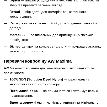
Офіси
— витримує щоденну інтенсивну експлуатацію та
зберігає презентабельний вигляд.
Готелі
— підходить для номерів і зон загального
користування.
Ресторани та кафе
— стійкий до забруднень і легкий у
догляді.
Магазини
— оптимальний для приміщень із високою
прохідністю.
Бізнес-центри та конференц-зали
— покращує акустику
та комфорт простору.
Переваги ковроліну AW Maxima
AW Maxima створений для максимальної витривалості та
практичності.
100% SDN (Solution Dyed Nylon)
— максимальна
зносостійкість і стійкість кольору.
Петльовий ворс
— не приминається і витримує великі
навантаження.
Висота ворсу 4 мм
— легкість очищення та мінімальне