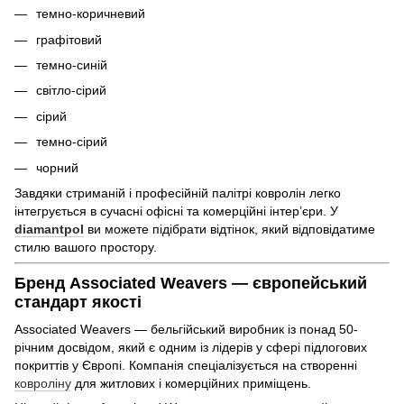
темно-коричневий
графітовий
темно-синій
світло-сірий
сірий
темно-сірий
чорний
Завдяки стриманій і професійній палітрі ковролін легко
інтегрується в сучасні офісні та комерційні інтер’єри. У
diamantpol
ви можете підібрати відтінок, який відповідатиме
стилю вашого простору.
Бренд Associated Weavers — європейський
стандарт якості
Associated Weavers — бельгійський виробник із понад 50-
річним досвідом, який є одним із лідерів у сфері підлогових
покриттів у Європі. Компанія спеціалізується на створенні
ковроліну
для житлових і комерційних приміщень.