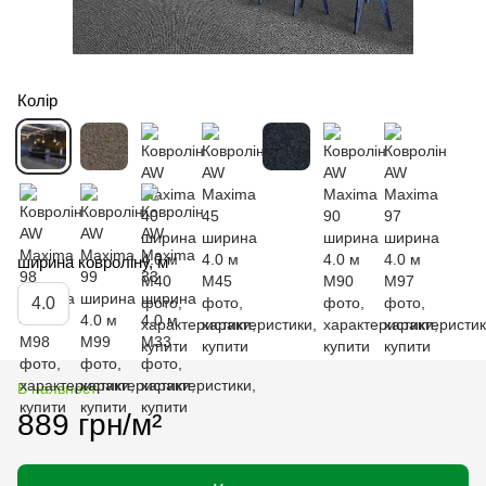
Колір
ширина ковроліну, м
4.0
В наявності
889 грн/м²