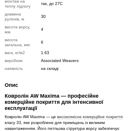
монтаж на
так, до 27С
теплу підлогу
довжина
30
рулонів, м
висота ворсу,
4
мм
висота
6
загальна, мм
вага, кг/м2
1.63
виробник
Associated Weavers
наявність
на складі
Опис
Ковролін AW Maxima — професійне
комерційне покриття для інтенсивної
експлуатації
Ковролін AW Maxima — це
високоякісне комерційне покриття
класу 33, яке розроблене для приміщень із великим
навантаженням. Його петльова структура ворсу забезпечує