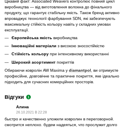
Цікавий факт: Associated Weavers контролює повний цикл
виробництва — від виготовлення волокна до фінального
продукту, що гарантує стабільну якість. Також бренд активно
впроваджує технології фарбування SDN, які забезпечують
максимальну стійкість кольору навіть у складних умовах
експлуатації.
Європейська якість
виробництва
Інноваційні матеріали
з високою зносостійкістю
Стійкість кольору
при інтенсивному використанні
Широкий асортимент
покриттів
Обираючи ковролін AW Maxima у
diamantpol
, ви отримуєте
професійне, довговічне та практичне покриття, яке ідеально
підходить для сучасних комерційних просторів.
Відгуки
1
Алина
26.10.2021 В 22:28
быстро и качественно уложили ковролин в переговорной.
смотрится неплохо. будем надеяться, что прослужит долго