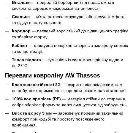
Вітальня
— природній бербер-вигляд надає кімнаті
спокою та середземноморської витонченості.
Спальня
— м'яка петлева структура забезпечує комфорт
та відчуття натуральності.
Коридор
— петлевий ворс стійкий до підвищеного трафіку
та зберігає форму.
Кабінет
— фактурна поверхня створює атмосферу спокою
та концентрації.
Тепла підлога
— сумісність із системою підігріву підлоги
до 27°C.
Переваги ковроліну AW Thassos
Клас зносостійкості 22
— покриття відповідає вимогам
до побутових приміщень з середнім рівнем навантаження.
100% поліпропілен (PP)
— матеріал стійкий до стирання,
добре зберігає форму та легко очищується від забруднень.
Висота ворсу 5 мм
— забезпечує приємний тактильний
комфорт при ходьбі та простоту повсякденного
прибирання.