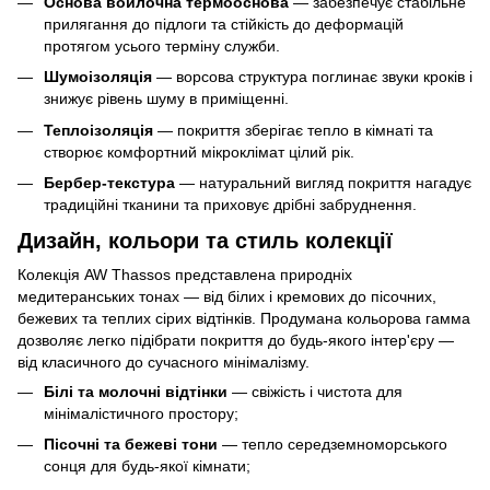
Основа войлочна термооснова
— забезпечує стабільне
прилягання до підлоги та стійкість до деформацій
протягом усього терміну служби.
Шумоізоляція
— ворсова структура поглинає звуки кроків і
знижує рівень шуму в приміщенні.
Теплоізоляція
— покриття зберігає тепло в кімнаті та
створює комфортний мікроклімат цілий рік.
Бербер-текстура
— натуральний вигляд покриття нагадує
традиційні тканини та приховує дрібні забруднення.
Дизайн, кольори та стиль колекції
Колекція AW Thassos представлена природніх
медитеранських тонах — від білих і кремових до пісочних,
бежевих та теплих сірих відтінків. Продумана кольорова гамма
дозволяє легко підібрати покриття до будь-якого інтер'єру —
від класичного до сучасного мінімалізму.
Білі та молочні відтінки
— свіжість і чистота для
мінімалістичного простору;
Пісочні та бежеві тони
— тепло середземноморського
сонця для будь-якої кімнати;