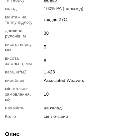
склад
100% РА (поліамід)
монтаж на
так, до 27С
теплу підлогу
довжина
30
рулонів, м
висота ворсу,
5
мм
висота
8
загальна, мм
вага, кг/м2
1.423
виробник
Associated Weavers
мінімальне
замовлення,
10
м2
наявність
на складі
Колір
світло-сірий
Опис