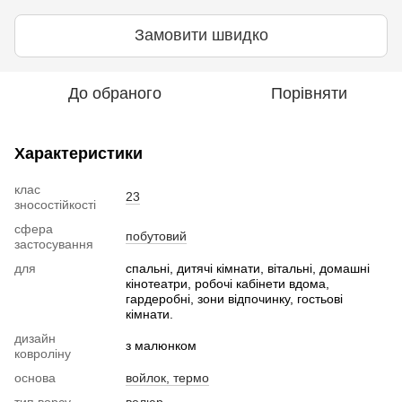
Замовити швидко
До обраного
Порівняти
Характеристики
клас
23
зносостійкості
сфера
побутовий
застосування
для
спальні, дитячі кімнати, вітальні, домашні
кінотеатри, робочі кабінети вдома,
гардеробні, зони відпочинку, гостьові
кімнати.
дизайн
з малюнком
ковроліну
основа
войлок, термо
тип ворсу
велюр