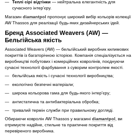
Теплі сірі відтінки
— нейтральна елегантність для
сучасного інтер'єру.
Магазин
diamantpol
пропонує широкий вибір кольорів колекції
AW Thassos для реалізації будь-яких дизайнерських ідей.
Бренд Associated Weavers (AW) —
Бельгійська якість
Associated Weavers (AW) — бельгійський виробник килимових
покриттів із багаторічною історією. Компанія спеціалізується на
виробництві побутових і комерційних ковролінів, поєднуючи
сучасні технології фарбування з суворим контролем якості.
бельгійська якість і сучасні технології виробництва;
екологічно безпечні матеріали;
широка кольорова гама для будь-якого інтер'єру;
антистатична та антибактеріальна обробка;
тривалий термін служби при правильному догляді.
Обираючи ковролін AW Thassos у магазині
diamantpol
, ви
отримуєте надійне, стильне та практичне покриття від
перевіреного виробника.