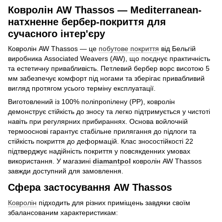
Ковролін AW Thassos — Mediterranean-
натхненне бербер-покриття для
сучасного інтер'єру
Ковролін AW Thassos — це
побутове покриття
від Бельгій
виробника Associated Weavers (AW), що поєднує практичність
та естетичну привабливість. Петлевий бербер ворс висотою 5
мм забезпечує комфорт під ногами та зберігає привабливий
вигляд протягом усього терміну експлуатації.
Виготовлений із 100% поліпропілену (PP), ковролін
демонструє стійкість до зносу та легко підтримується у чистоті
навіть при регулярних прибираннях. Основа войлочній
термооснові гарантує стабільне прилягання до підлоги та
стійкість покриття до деформацій. Клас зносостійкості 22
підтверджує надійність покриття у повсякденних умовах
використання. У магазині
diamantpol
ковролін AW Thassos
завжди доступний для замовлення.
Сфера застосування AW Thassos
Ковролін
підходить для різних приміщень завдяки своїм
збалансованим характеристикам: