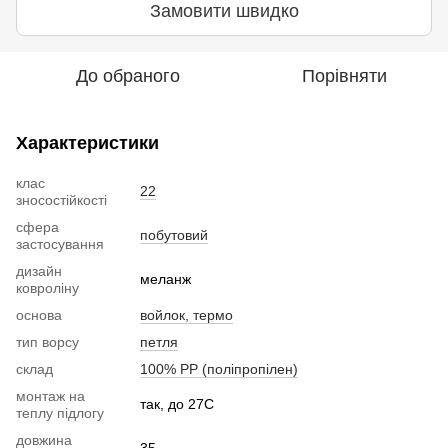
Замовити швидко
До обраного
Порівняти
Характеристики
клас
22
зносостійкості
сфера
побутовий
застосування
дизайн
меланж
ковроліну
основа
войлок, термо
тип ворсу
петля
склад
100% РР (поліпропілен)
монтаж на
так, до 27С
теплу підлогу
довжина
35