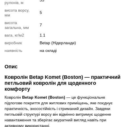
рулонів, м
висота ворсу,
5
мм
висота
7
загальна, мм
вага, кг/м2
1.1
виробник
Betap (Нідерланди)
наявність
на складі
Опис
Ковролін Betap Komet (Boston) — практичний
петльовий ковролін для щоденного
комфорту
Ковролін
Betap Komet (Boston)
— це функціональне
підлогове покриття для житлових приміщень, яке поєднує
практичність, зносостійкість і стриманий дизайн. Завдяки
петльовій структурі ворсу він відмінно витримує щоденне
навантаження та зберігає акуратний вигляд навіть при
активному використанні.