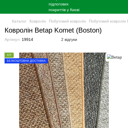
Каталог
Ковролін
Побутовий ковролін
Побутовий ковролін 
Кoврoлін Betap Komet (Boston)
Артикул:
19914
2 відгуки
ХІТ
БЕЗКОШТОВНА ДОСТАВКА