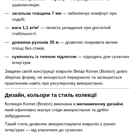
шумоізоляцію;
загальна товщина 7 мм
— забезпечує комфорт при
ходьбі;
вага 1,1 кг/м²
— легкість укладання при достатній
стабільності;
довжина рулонів 35 м
— дозволяє покривати великі
площі без стиків;
сумісність із теплою підлогою
— підходить для сучасних
інтер’єрів.
Завдяки своїй конструкції ковролін Betap Komet (Boston) довго
зберігає форму, не зношується передчасно та залишається
практичним навіть при регулярному використанні.
Дизайн, кольори та стиль колекції
Колекція Komet (Boston) виконана в
меланжевому дизайні
,
який ефективно маскує сліди використання та дрібні
забруднення.
Такий стиль дозволяє використовувати ковролін у різних
інтер’єрах — від класичних до сучасних.