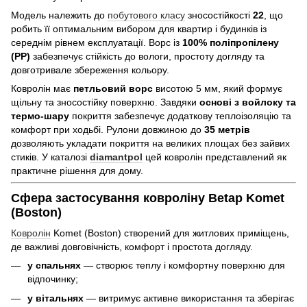
Модель належить до
побутового класу
зносостійкості
22
, що
робить її оптимальним вибором для квартир і будинків із
середнім рівнем експлуатації. Ворс із
100% поліпропілену
(PP)
забезпечує стійкість до вологи, простоту догляду та
довготривале збереження кольору.
Ковролін має
петльовий ворс
висотою 5 мм, який формує
щільну та зносостійку поверхню. Завдяки
основі з войлоку та
термо-шару
покриття забезпечує додаткову теплоізоляцію та
комфорт при ходьбі. Рулони довжиною до
35 метрів
дозволяють укладати покриття на великих площах без зайвих
стиків. У каталозі
diamantpol
цей ковролін представлений як
практичне рішення для дому.
Сфера застосування ковроліну Betap Komet
(Boston)
Ковролін
Komet (Boston) створений для житлових приміщень,
де важливі довговічність, комфорт і простота догляду.
у спальнях
— створює теплу і комфортну поверхню для
відпочинку;
у вітальнях
— витримує активне використання та зберігає