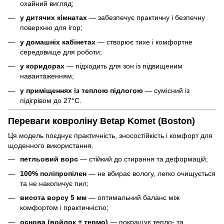
охайний вигляд;
у дитячих кімнатах
— забезпечує практичну і безпечну
поверхню для ігор;
у домашніх кабінетах
— створює тихе і комфортне
середовище для роботи;
у коридорах
— підходить для зон із підвищеним
навантаженням;
у приміщеннях із теплою підлогою
— сумісний із
підігрівом до 27°C.
Переваги ковроліну Betap Komet (Boston)
Ця модель поєднує практичність, зносостійкість і комфорт для
щоденного використання.
петльовий ворс
— стійкий до стирання та деформацій;
100% поліпропілен
— не вбирає вологу, легко очищується
та не накопичує пил;
висота ворсу 5 мм
— оптимальний баланс між
комфортом і практичністю;
основа (войлок + термо)
— покращує тепло- та