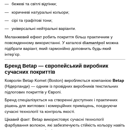
бежеві та світлі відтінки;
коричневі натуральні кольори;
сірі та графітові тони;
універсальні нейтральні варіанти.
Меланжевий ефект робить покриття більш практичним у
повсякденному використанні. У каталозі
diamantpol
можна
підібрати варіант, який гармонійно доповнить будь-який
інтер’єр.
Бренд Betap — європейський виробник
сучасних покриттів
Ковролін Betap Komet (Boston) виробляється компанією
Betap
(Нідерланди) — одним із провідних виробників текстильних
підлогових покриттів у Європі.
Бренд спеціалізується на створенні доступних і практичних
рішень для житлових і комерційних приміщень, поєднуючи
сучасні технології та контроль якості.
Цікавий факт: Betap використовує сучасні технології
фарбування волокон, які забезпечують стійкість кольору навіть