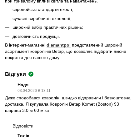
при тривалому впливі світла та навантажень.
європейські стандарти якості;
сучасні виробничі технології;
широкий вибір практичних рішень;
довговічність продукції.
В інтернет-магазині
diamantpol
представлений широкий
асортимент ковролінів Betap, що дозволяє підібрати якісне
покриття для вашого дому.
Відгуки
2
Надя
03.04.2026 В 13:11
Дуже сподобався ковролін. швидко відправили і безкоштовна
доставка. Я купувала Кoврoлін Betap Komet (Boston) 93
ширина 3.0 м 60 м.кв
Відповісти
Толік