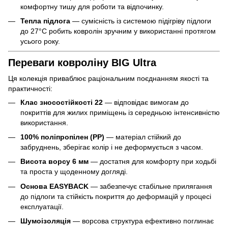
комфортну тишу для роботи та відпочинку.
Тепла підлога
— сумісність із системою підігріву підлоги
до 27°C робить ковролін зручним у використанні протягом
усього року.
Переваги ковроліну BIG Ultra
Ця колекція приваблює раціональним поєднанням якості та
практичності:
Клас зносостійкості 22
— відповідає вимогам до
покриттів для жилих приміщень із середньою інтенсивністю
використання.
100% поліпропілен (PP)
— матеріал стійкий до
забруднень, зберігає колір і не деформується з часом.
Висота ворсу 6 мм
— достатня для комфорту при ходьбі
та проста у щоденному догляді.
Основа EASYBACK
— забезпечує стабільне прилягання
до підлоги та стійкість покриття до деформацій у процесі
експлуатації.
Шумоізоляція
— ворсова структура ефективно поглинає