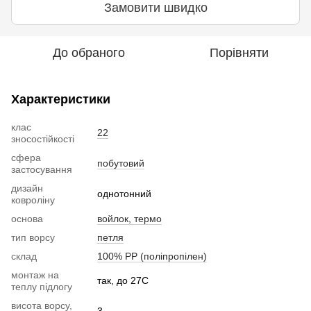
Замовити швидко
До обраного
Порівняти
Характеристики
клас
22
зносостійкості
сфера
побутовий
застосування
дизайн
однотонний
ковроліну
основа
войлок, термо
тип ворсу
петля
склад
100% РР (поліпропілен)
монтаж на
так, до 27С
теплу підлогу
висота ворсу,
3