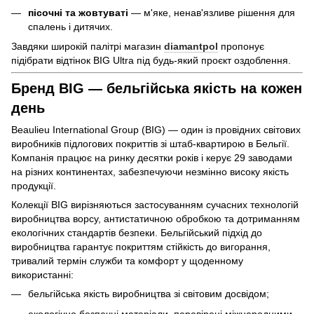
пісочні та жовтуваті
— м'яке, ненав'язливе рішення для
спалень і дитячих.
Завдяки широкій палітрі магазин
diamantpol
пропонує
підібрати відтінок BIG Ultra під будь-який проєкт оздоблення.
Бренд BIG — бельгійська якість на кожен
день
Beaulieu International Group (BIG) — один із провідних світових
виробників підлогових покриттів зі штаб-квартирою в Бельгії.
Компанія працює на ринку десятки років і керує 29 заводами
на різних континентах, забезпечуючи незмінно високу якість
продукції.
Колекції BIG вирізняються застосуванням сучасних технологій
виробництва ворсу, антистатичною обробкою та дотриманням
екологічних стандартів безпеки. Бельгійський підхід до
виробництва гарантує покриттям стійкість до вигорання,
тривалий термін служби та комфорт у щоденному
використанні:
бельгійська якість виробництва зі світовим досвідом;
екологічно безпечні матеріали, перевірені міжнародними