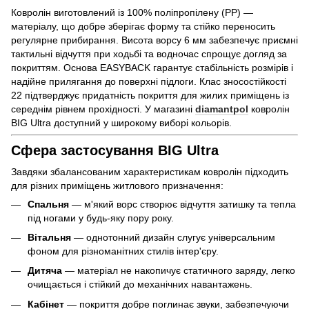
Ковролін виготовлений із 100% поліпропілену (PP) —
матеріалу, що добре зберігає форму та стійко переносить
регулярне прибирання. Висота ворсу 6 мм забезпечує приємні
тактильні відчуття при ходьбі та водночас спрощує догляд за
покриттям. Основа EASYBACK гарантує стабільність розмірів і
надійне прилягання до поверхні підлоги. Клас зносостійкості
22 підтверджує придатність покриття для жилих приміщень із
середнім рівнем прохідності. У магазині
diamantpol
ковролін
BIG Ultra доступний у широкому виборі кольорів.
Сфера застосування BIG Ultra
Завдяки збалансованим характеристикам ковролін підходить
для різних приміщень житлового призначення:
Спальня
— м'який ворс створює відчуття затишку та тепла
під ногами у будь-яку пору року.
Вітальня
— однотонний дизайн слугує універсальним
фоном для різноманітних стилів інтер'єру.
Дитяча
— матеріал не накопичує статичного заряду, легко
очищається і стійкий до механічних навантажень.
Кабінет
— покриття добре поглинає звуки, забезпечуючи