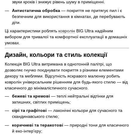
звуки кроків і знижує рівень шуму в приміщенні.
Антистатична обробка
— покриття не притягує пил і є
безпечним для використання в кімнатах, де перебувають
діти.
Ці характеристики роблять
ковролін
BIG Ultra надійним
вибором для тривалої та комфортної експлуатації в домашніх
умовах.
Дизайн, кольори та стиль колекції
Колекція BIG Ultra витримана в однотонній палітрі, що
дозволяє гнучко поєднувати покриття з різними елементами
декору та меблями. Відсутність яскравого малюнку робить
ковролін універсальним рішенням для будь-якого стилю — від
класичного до мінімалістичного сучасного.
бежеві та кремові
— теплі нейтральні відтінки для
затишних, світлих приміщень;
сірі та графітові
— лаконічні кольори для сучасного та
скандинавського стилю;
коричневі та теракотові
— природні тони для класичного
й еко-інтер'єру;