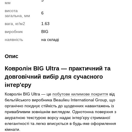
мм
висота
6
загальна, мм
вага, кг/м2
1.63
виробник
BIG
наявність
на складі
Опис
Ковролін BIG Ultra — практичний та
довговічний вибір для сучасного
інтер'єру
Ковролін BIG Ultra — це
побутове килимове покриття
від
бельгійського виробника Beaulieu International Group, що
органічно поєднує стійкість до щоденних навантажень із
привабливим зовнішнім виглядом. Однотонна поверхня з
акуратною текстурою ворсу надає інтер'єру стриманої
елегантності та легко вписується в будь-яке оформлення
кімнати.