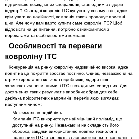
підтримкою досвідчених спеціалістів, став одним з лідерів
індустрії. Сьогодні ковролін ITC купують у всьому світі, адже
крім уваги до надійності, компанія також пропонує приємні
ціни. Але чому вам варто купити саме ковролін ITC? Щоб
відповісти на це питання, потрібно ознайомитися з
перевагами та особливостями компанії.
Особливості та переваги
ковроліну ITC
Конкуренція на ринку ковроліну надзвичайно висока, адже
попит на це покриття зростає постійно. Однак, незважаючи на
стрімке зростання кількості виробників, лідери ніші
залишаються незмінними, і ITC знаходиться серед них. Для
досягнення таких результатів виробник обрав для себе
декілька пріоритетних напрямків, перелік яких виглядає
наступним чином:
Максимальна надійність
Компанія ITC використовує найміцніший поліамід, що
доступний на ринку. Незважаючи на складність його
обробки, завдяки використанню новітніх технологій
працівники ITC створюють за допомогою нього ковролін, з