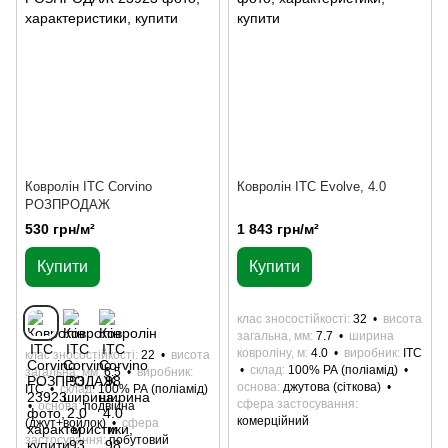
Ковролін ITC Corvino
Ковролін ITC Evolve, 4.0
РОЗПРОДАЖ
530 грн/м²
1 843 грн/м²
Купити
Купити
клас зносостійкості
32
висота
загальна, мм
7.7
ширина
ковроліну, м
4.0
виробник
ITC
клас зносостійкості
22
висота
склад
100% РА (поліамід)
загальна, мм
6.5
виробник
основа
джутова (сіткова)
ITC
склад
100% РА (поліамід)
сфера застосування
основа
подвійна
комерційний
(джут+войлок)
сфера
застосування
побутовий