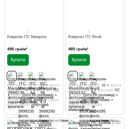
2
1
Ковролін ITC Marquino
Ковролін ITC Rivoli
495 грн/м²
485 грн/м²
Купити
Купити
клас зносостійкості
22
висота
клас зносостійкості
32
висота
загальна, мм
7
виробник
ITC
загальна, мм
6
виробник
ITC
склад
100% РА (поліамід)
склад
100% РА (поліамід)
основа
войлок, термо
сфера
основа
джутова (сіткова)
застосування
побутовий
сфера застосування
комерційний