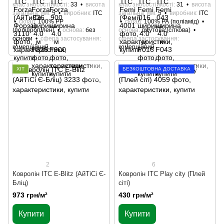
клас зносостійкості
33
висота
клас зносостійкості
31
висота
загальна, мм
5
виробник
ITC
загальна, мм
5
виробник
ITC
склад
100% РР
склад
100% РА (поліамід)
(поліпропілен)
основа
без
основа
джутова (сіткова)
основи
сфера застосування
сфера застосування
комерційний
комерційний
ХІТ
БЕЗКОШТОВНА ДОСТАВКА
2
6
Ковролін ITC E-Blitz (АйТіСі Є-
Ковролін ITC Play city (Плей
Бліц)
сіті)
973 грн/м²
430 грн/м²
Купити
Купити