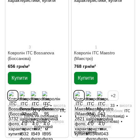
3
1
Ковролін ITC Bossanova
Ковролін ITC Maestro
(Боссанова)
(Маестро)
656 грн/м²
768 грн/м²
Купити
Купити
+2
клас зносостійкості
22
висота
клас зносостійкості
33
висота
загальна, мм
11
виробник
ITC
загальна, мм
4
виробник
ITC
склад
100% РА (поліамід)
склад
100% РА (поліамід)
основа
войлок, термо
сфера
основа
джутова (сіткова)
застосування
побутовий
сфера застосування
комерційний