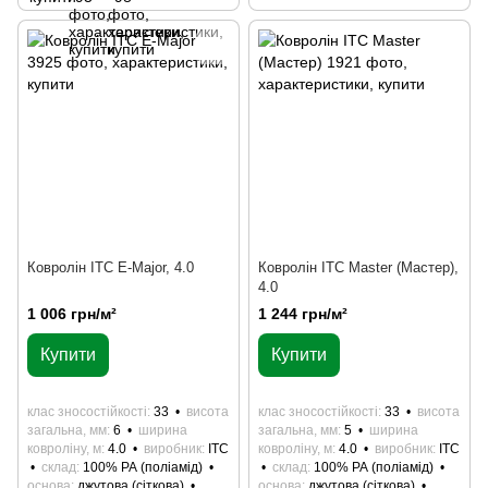
Ковролін ITC E-Major, 4.0
Ковролін ITC Master (Мастер),
4.0
1 006 грн/м²
1 244 грн/м²
Купити
Купити
клас зносостійкості
33
висота
клас зносостійкості
33
висота
загальна, мм
6
ширина
загальна, мм
5
ширина
ковроліну, м
4.0
виробник
ITC
ковроліну, м
4.0
виробник
ITC
склад
100% РА (поліамід)
склад
100% РА (поліамід)
основа
джутова (сіткова)
основа
джутова (сіткова)