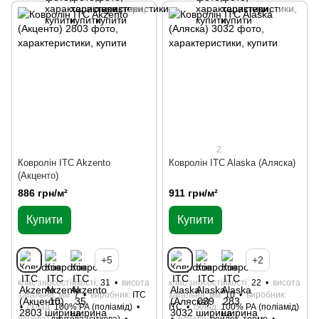
2
Ковролін ITC Akzento
Ковролін ITC Alaska (Аляска)
(Акценто)
886 грн/м²
911 грн/м²
Купити
Купити
+5
+2
клас зносостійкості
31
висота
клас зносостійкості
22
висота
загальна, мм
7
виробник
ITC
загальна, мм
10
виробник
склад
100% РА (поліамід)
ITC
склад
100% РА (поліамід)