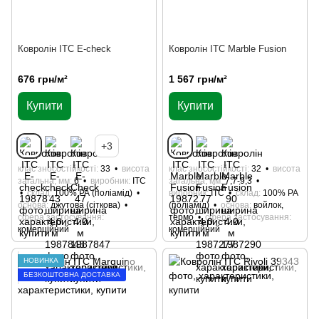
Ковролін ITC E-check
Ковролін ITC Marble Fusion
676 грн/м²
1 567 грн/м²
Купити
Купити
+3
клас зносостійкості
33
висота
клас зносостійкості
32
висота
загальна, мм
6
виробник
ITC
загальна, мм
7,7-9,3
склад
100% РА (поліамід)
виробник
ITC
склад
100% РА
основа
джутова (сіткова)
(поліамід)
основа
войлок,
сфера застосування
термо
сфера застосування
комерційний
комерційний
НОВИНКА
БЕЗКОШТОВНА ДОСТАВКА