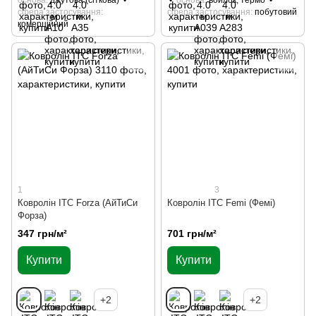
основа
джутова (сіткова)
основа
войлок, термо
сфера застосування
сфера застосування
побутовий
комерційний
1
3
Ковролін ITC Forza (АйТиСи
Ковролін ITC Femi (Фемі)
Форза)
347 грн/м²
701 грн/м²
Купити
Купити
+2
+2