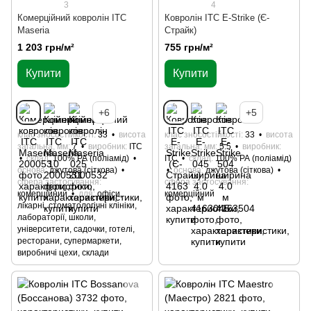
3
4
Комерційний ковролін ITC
Ковролін ITC E-Strike (Є-
Maseria
Страйк)
1 203 грн/м²
755 грн/м²
Купити
Купити
+6
+5
клас зносостійкості
33
висота
клас зносостійкості
33
висота
загальна, мм
7
виробник
ITC
загальна, мм
5.5
виробник
склад
100% РА (поліамід)
ITC
склад
100% РА (поліамід)
основа
джутова (сіткова)
основа
джутова (сіткова)
сфера застосування
сфера застосування
комерційний
для
офіси,
комерційний
лікарні, стоматологічні клініки,
лабораторії, школи,
університети, садочки, готелі,
ресторани, супермаркети,
виробничі цехи, склади