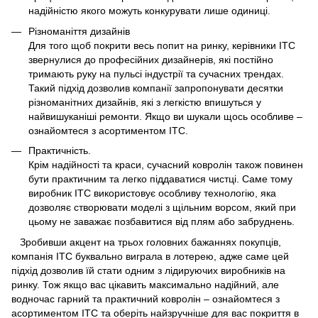
надійністю якого можуть конкурувати лише одиниці.
Різноманіття дизайнів
Для того щоб покрити весь попит на ринку, керівники ITC
звернулися до професійних дизайнерів, які постійно
тримають руку на пульсі індустрії та сучасних трендах.
Такий підхід дозволив компанії запропонувати десятки
різноманітних дизайнів, які з легкістю впишуться у
найвишуканіші ремонти. Якщо ви шукали щось особливе –
ознайомтеся з асортиментом ITC.
Практичність.
Крім надійності та краси, сучасний ковролін також повинен
бути практичним та легко піддаватися чистці. Саме тому
виробник ITC використовує особливу технологію, яка
дозволяє створювати моделі з щільним ворсом, який при
цьому не заважає позбавитися від плям або забруднень.
Зробивши акцент на трьох головних бажаннях покупців,
компанія ITC буквально виграла в лотерею, адже саме цей
підхід дозволив їй стати одним з лідируючих виробників на
ринку. Тож якщо вас цікавить максимально надійний, але
водночас гарний та практичний ковролін – ознайомтеся з
асортиментом ITC та оберіть найзручніше для вас покриття в