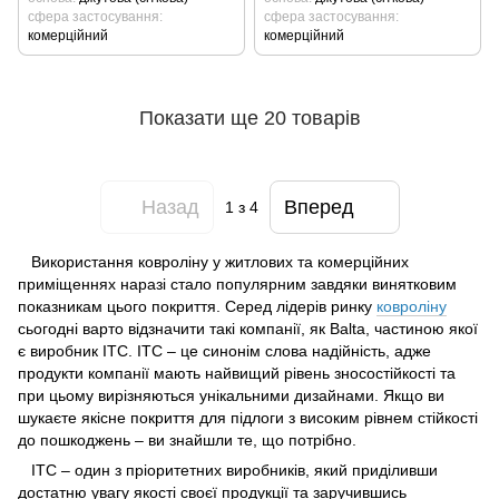
сфера застосування
сфера застосування
комерційний
комерційний
Показати ще 20 товарів
Назад
Вперед
1
з 4
Використання ковроліну у житлових та комерційних
приміщеннях наразі стало популярним завдяки винятковим
показникам цього покриття. Серед лідерів ринку
ковроліну
сьогодні варто відзначити такі компанії, як Balta, частиною якої
є виробник ITC. ITC – це синонім слова надійність, адже
продукти компанії мають найвищий рівень зносостійкості та
при цьому вирізняються унікальними дизайнами. Якщо ви
шукаєте якісне покриття для підлоги з високим рівнем стійкості
до пошкоджень – ви знайшли те, що потрібно.
ITC – один з пріоритетних виробників, який приділивши
достатню увагу якості своєї продукції та заручившись