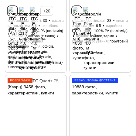
+20
клас зносостійкості
33
висота
клас зносостійкості
23
висота
загальна, мм
5.4
виробник
загальна, мм
6.5
виробник
ITC
склад
100% РА (поліамід)
ITC
склад
100% РА (поліамід)
основа
джутова (сіткова)
основа
войлок, термо
сфера застосування
сфера застосування
побутовий
комерційний
для
офісів,
готелів, бізнес-центрів,
конференц-залів, бутиків,
кінотеатрів та інших приміщень
з високою прохідністю.
РОЗПРОДАЖ
БЕЗКОШТОВНА ДОСТАВКА