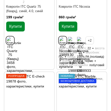
2
Ковролін ITC Quartz 75
Ковролін ITC Nicosia
(Кварц), синій, 4.0, синій
199 грн/м²
860 грн/м²
Купити
Купити
+2
клас зносостійкості
22
висота
загальна, мм
10
виробник
ITC
склад
100% РА (поліамід)
основа
войлок, термо
сфера застосування
побутовий
РОЗПРОДАЖ
НОВИНКА
БЕЗКОШТОВНА ДОСТАВКА