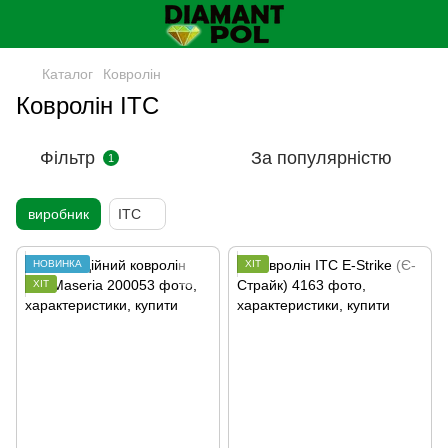
Каталог
Ковролін
Ковролін ITC
Фільтр
За популярністю
1
виробник
ITC
НОВИНКА
ХІТ
ХІТ