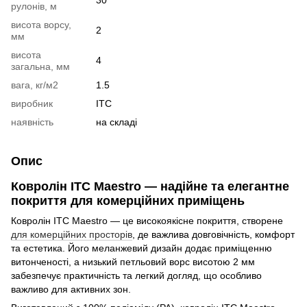
рулонів, м
висота ворсу,
2
мм
висота
4
загальна, мм
вага, кг/м2
1.5
виробник
ITC
наявність
на складі
Опис
Ковролін ITC Maestro — надійне та елегантне
покриття для комерційних приміщень
Ковролін ITC Maestro — це високоякісне покриття, створене
для комерційних просторів
, де важлива довговічність, комфорт
та естетика. Його меланжевий дизайн додає приміщенню
витонченості, а низький петльовий ворс висотою 2 мм
забезпечує практичність та легкий догляд, що особливо
важливо для активних зон.