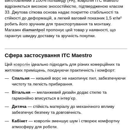
Виготовлений з 100% поліаміду (PA), ковролін ITC Maestro
відрізняється високою зносостійкістю, підтвердженою класом
33. Джутова сіткова основа надає покриттю стабільності та
стійкості до деформацій, а легкий ваговий показник 1,5 кг/м²
робить його зручним для транспортування та монтажу.
Магазин
diamantpol
пропонує цей товар у наявності, що
гарантує швидку доставку та зручність покупки.
Сфера застосування ITC Maestro
Цей
ковролін
ідеально підходить для різних комерційних та
житлових приміщень, поєднуючи практичність і комфорт:
Спальня
— низький ворс не накопичує пил, забезпечуючи
чистоту та легкість прибирання.
Вітальня
— меланжевий дизайн додає стилю та
гармонійно вписується в інтер’єр.
Дитяча
— стійкість матеріалу до механічного впливу
забезпечує безпеку та довговічність.
Кабінет
— ковролін зменшує шум і створює комфортну
атмосферу для роботи.