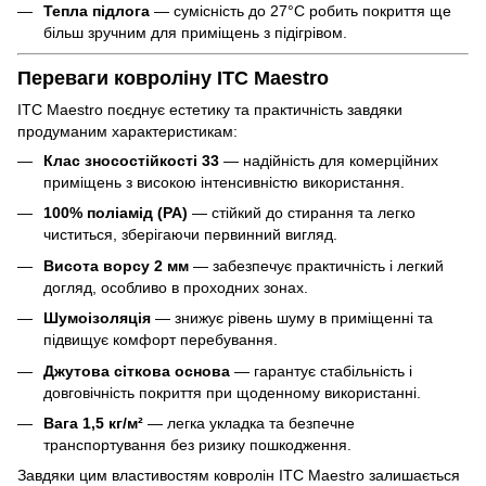
Тепла підлога
— сумісність до 27°C робить покриття ще
більш зручним для приміщень з підігрівом.
Переваги ковроліну ITC Maestro
ITC Maestro поєднує естетику та практичність завдяки
продуманим характеристикам:
Клас зносостійкості 33
— надійність для комерційних
приміщень з високою інтенсивністю використання.
100% поліамід (PA)
— стійкий до стирання та легко
чиститься, зберігаючи первинний вигляд.
Висота ворсу 2 мм
— забезпечує практичність і легкий
догляд, особливо в проходних зонах.
Шумоізоляція
— знижує рівень шуму в приміщенні та
підвищує комфорт перебування.
Джутова сіткова основа
— гарантує стабільність і
довговічність покриття при щоденному використанні.
Вага 1,5 кг/м²
— легка укладка та безпечне
транспортування без ризику пошкодження.
Завдяки цим властивостям ковролін ITC Maestro залишається