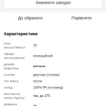
Замовити швидко
До обраного
Порівняти
Характеристики
клас
33
зносостійкості
сфера
комерційний
застосування
дизайн
меланж
ковроліну
основа
джутова (сіткова)
тип ворсу
петля
склад
100% РА (поліамід)
монтаж на
так, до 27С
теплу підлогу
довжина
30