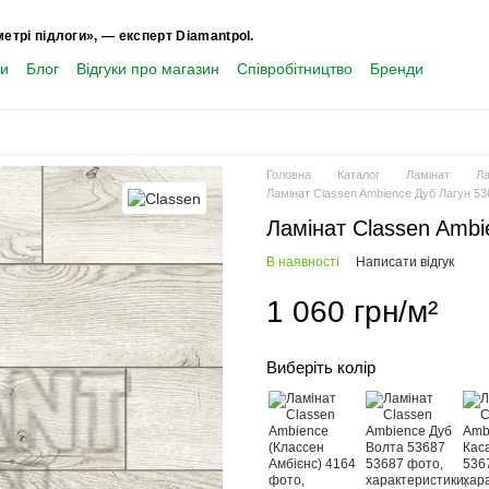
метрі підлоги», — експерт Diamantpol.
ти
Блог
Відгуки про магазин
Співробітництво
Бренди
Головна
Каталог
Ламінат
Ла
Ламінат Classen Ambience Дуб Лагун 53
Ламінат Classen Ambi
В наявності
Написати відгук
1 060 грн/м²
Виберіть колір