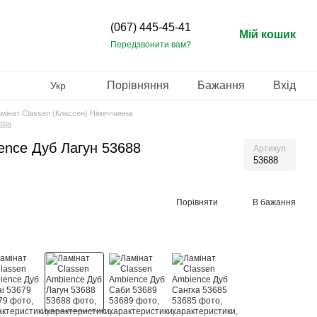
(067) 445-45-41
Мій кошик
Передзвонити вам?
Порівняння
Бажання
Вхід
Укр
мінат Classen (Классен) Німеччинна
688
ence Дуб Лагун 53688
Артикул
53688
Порівняти
В бажання