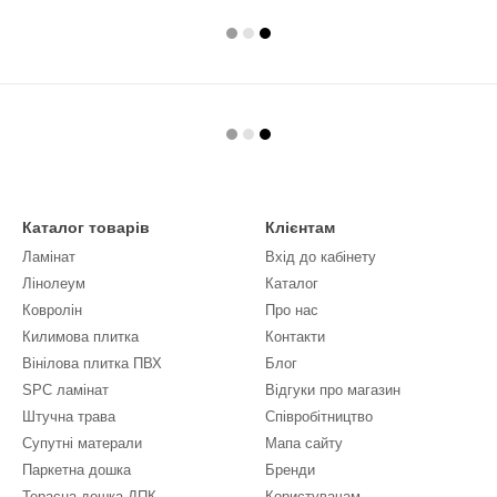
Каталог товарів
Клієнтам
Ламінат
Вхід до кабінету
Лінолеум
Каталог
Ковролін
Про нас
Килимова плитка
Контакти
Вінілова плитка ПВХ
Блог
SPC ламінат
Відгуки про магазин
Штучна трава
Співробітництво
Супутні матерали
Мапа сайту
Паркетна дошка
Бренди
Терасна дошка ДПК
Користувачам