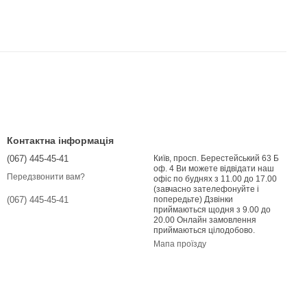
Контактна інформація
(067) 445-45-41
Київ, просп. Берестейський 63 Б
оф. 4 Ви можете відвідати наш
Передзвонити вам?
офіс по буднях з 11.00 до 17.00
(завчасно зателефонуйте і
попередьте) Дзвінки
(067) 445-45-41
приймаються щодня з 9.00 до
20.00 Онлайн замовлення
приймаються цілодобово.
Мапа проїзду