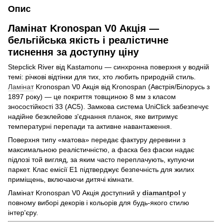
Опис
Ламінат Kronospan V0 Акція —
бельгійська якість і реалістичне
тиснення за доступну ціну
Stepclick River від Kastamonu — синхронна поверхня у водній
темі: річкові відтінки для тих, хто любить природній стиль.
Ламінат
Kronospan V0 Акція від Kronospan (Австрія/Білорусь з
1897 року) — це покриття товщиною 8 мм з класом
зносостійкості 33 (AC5). Замкова система UniClick забезпечує
надійне безклейове з'єднання планок, яке витримує
температурні перепади та активне навантаження.
Поверхня типу «матова» передає фактуру деревини з
максимальною реалістичністю, а фаска без фаски надає
підлозі той вигляд, за яким часто переплачують, купуючи
паркет. Клас емісії E1 підтверджує безпечність для жилих
приміщень, включаючи дитячі кімнати.
Ламінат Kronospan V0 Акція доступний у
diamantpol
у
повному виборі декорів і кольорів для будь-якого стилю
інтер'єру.