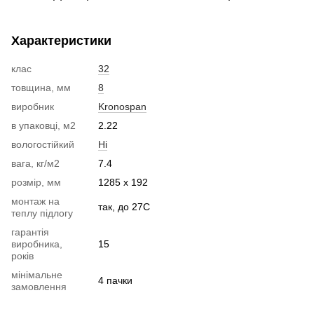
Характеристики
клас
32
товщина, мм
8
виробник
Kronospan
в упаковці, м2
2.22
вологостійкий
Ні
вага, кг/м2
7.4
розмір, мм
1285 x 192
монтаж на
так, до 27С
теплу підлогу
гарантія
виробника,
15
років
мінімальне
4 пачки
замовлення