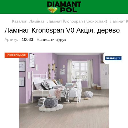
Каталог
Ламінат
Ламінат Kronospan (Кроноспан)
Ламінат 
Ламінат Kronospan V0 Акція, дерево
Артикул:
10033
Написати відгук
РОЗПРОДАЖ