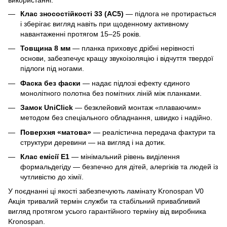
використанні:
Клас зносостійкості 33 (AC5)
— підлога не протирається
і зберігає вигляд навіть при щоденному активному
навантаженні протягом 15–25 років.
Товщина 8 мм
— планка приховує дрібні нерівності
основи, забезпечує кращу звукоізоляцію і відчуття твердої
підлоги під ногами.
Фаска без фаски
— надає підлозі ефекту єдиного
монолітного полотна без помітних ліній між планками.
Замок UniClick
— безклейовий монтаж «плаваючим»
методом без спеціального обладнання, швидко і надійно.
Поверхня «матова»
— реалістична передача фактури та
структури деревини — на вигляд і на дотик.
Клас емісії E1
— мінімальний рівень виділення
формальдегіду — безпечно для дітей, алергіків та людей із
чутливістю до хімії.
У поєднанні ці якості забезпечують ламінату Kronospan V0
Акція тривалий термін служби та стабільний привабливий
вигляд протягом усього гарантійного терміну від виробника
Kronospan.