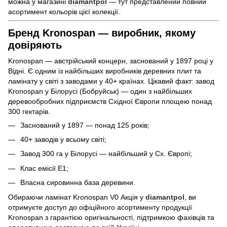
можна у магазині
diamantpol
— тут представлений повний
асортимент кольорів цієї колекції.
Бренд Kronospan — виробник, якому
довіряють
Kronospan — австрійський концерн, заснований у 1897 році у
Відні. Є одним із найбільших виробників деревних плит та
ламінату у світі з заводами у 40+ країнах. Цікавий факт: завод
Kronospan у Білорусі (Бобруйськ) — один з найбільших
деревообробних підприємств Східної Європи площею понад
300 гектарів.
Заснований у 1897 — понад 125 років;
40+ заводів у всьому світі;
Завод 300 га у Білорусі — найбільший у Сх. Європі;
Клас емісії E1;
Власна сировинна база деревини.
Обираючи ламінат Kronospan V0 Акція у
diamantpol
, ви
отримуєте доступ до офіційного асортименту продукції
Kronospan з гарантією оригінальності, підтримкою фахівців та