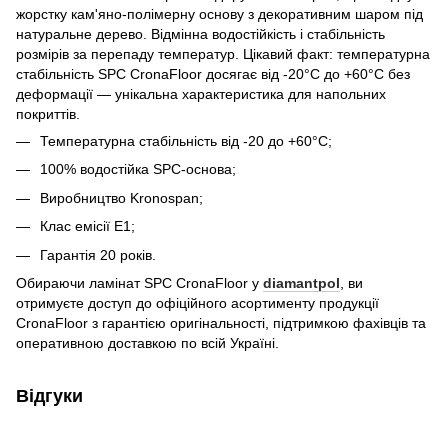
жорстку кам'яно-полімерну основу з декоративним шаром під
натуральне дерево. Відмінна водостійкість і стабільність
розмірів за перепаду температур. Цікавий факт: температурна
стабільність SPC CronaFloor досягає від -20°C до +60°C без
деформації — унікальна характеристика для напольних
покриттів.
Температурна стабільність від -20 до +60°C;
100% водостійка SPC-основа;
Виробництво Kronospan;
Клас емісії E1;
Гарантія 20 років.
Обираючи ламінат SPC CronaFloor у
diamantpol
, ви
отримуєте доступ до офіційного асортименту продукції
CronaFloor з гарантією оригінальності, підтримкою фахівців та
оперативною доставкою по всій Україні.
Відгуки