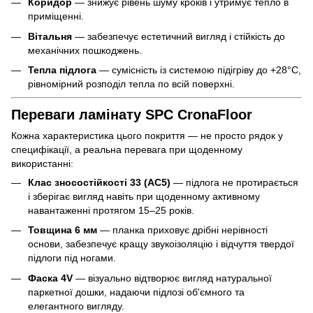
Коридор
— знижує рівень шуму кроків і утримує тепло в
приміщенні.
Вітальня
— забезпечує естетичний вигляд і стійкість до
механічних пошкоджень.
Тепла підлога
— сумісність із системою підігріву до +28°C,
рівномірний розподіл тепла по всій поверхні.
Переваги ламінату SPC CronaFloor
Кожна характеристика цього покриття — не просто рядок у
специфікації, а реальна перевага при щоденному
використанні:
Клас зносостійкості 33 (AC5)
— підлога не протирається
і зберігає вигляд навіть при щоденному активному
навантаженні протягом 15–25 років.
Товщина 6 мм
— планка приховує дрібні нерівності
основи, забезпечує кращу звукоізоляцію і відчуття твердої
підлоги під ногами.
Фаска 4V
— візуально відтворює вигляд натуральної
паркетної дошки, надаючи підлозі об'ємного та
елегантного вигляду.