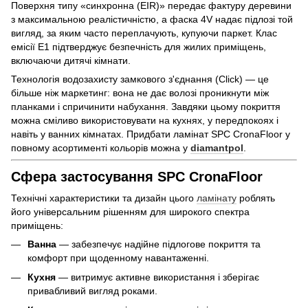
Поверхня типу «синхронна (EIR)» передає фактуру деревини
з максимальною реалістичністю, а фаска 4V надає підлозі той
вигляд, за яким часто переплачують, купуючи паркет. Клас
емісії E1 підтверджує безпечність для жилих приміщень,
включаючи дитячі кімнати.
Технологія водозахисту замкового з'єднання (Click) — це
більше ніж маркетинг: вона не дає волозі проникнути між
планками і спричинити набухання. Завдяки цьому покриття
можна сміливо використовувати на кухнях, у передпокоях і
навіть у ванних кімнатах. Придбати ламінат SPC CronaFloor у
повному асортименті кольорів можна у
diamantpol
.
Сфера застосування SPC CronaFloor
Технічні характеристики та дизайн цього
ламінату
роблять
його універсальним рішенням для широкого спектра
приміщень:
Ванна
— забезпечує надійне підлогове покриття та
комфорт при щоденному навантаженні.
Кухня
— витримує активне використання і зберігає
привабливий вигляд роками.