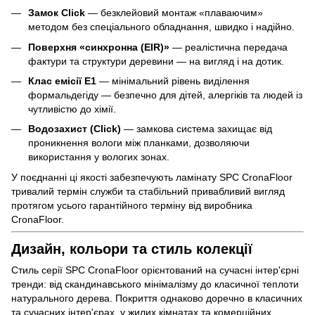
Замок Click
— безклейовий монтаж «плаваючим»
методом без спеціального обладнання, швидко і надійно.
Поверхня «синхронна (EIR)»
— реалістична передача
фактури та структури деревини — на вигляд і на дотик.
Клас емісії E1
— мінімальний рівень виділення
формальдегіду — безпечно для дітей, алергіків та людей із
чутливістю до хімії.
Водозахист (Click)
— замкова система захищає від
проникнення вологи між планками, дозволяючи
використання у вологих зонах.
У поєднанні ці якості забезпечують ламінату SPC CronaFloor
тривалий термін служби та стабільний привабливий вигляд
протягом усього гарантійного терміну від виробника
CronaFloor.
Дизайн, кольори та стиль колекції
Стиль серії SPC CronaFloor орієнтований на сучасні інтер'єрні
тренди: від скандинавського мінімалізму до класичної теплоти
натурального дерева. Покриття однаково доречно в класичних
та сучасних інтер'єрах, у жилих кімнатах та комерційних