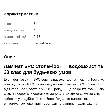
Характеристики
клас
34
товщина, мм
4
в упаковці, м2
2,16
виробник
CronaFloor
Опис
Ламінат SPC CronaFloor — водозахист та
33 клас для будь-яких умов
Econfloor Tosca — SPC-серія з назвою, що натякає на Тоскану:
м'які відтінки і 100% захист від вологи.
Ламінат
SPC CronaFloor
від CronaFloor (Австрія з 2010-і року) — це покриття товщиною
6 мм з класом зносостійкості 33 (AC5). Замкова система Click
забезпечує надійне безклейове з'єднання планок, яке
витримує температурні перепади та активне навантаження.