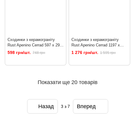
Сходинки з керамограніту
Сходинки з керамограніту
Rust Apenino Cerrad 597 x 297
Rust Apenino Cerrad 1197 x
x 8.5 Lap.
297 x 10 Lap.
598 грн/шт.
1 276 грн/шт.
748 грн
1 595 грн
Показати ще 20 товарів
Назад
Вперед
3
з 7