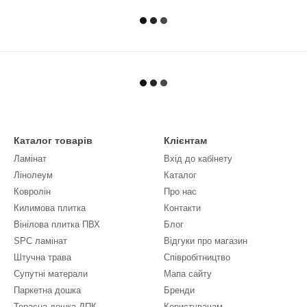
Каталог товарів
Клієнтам
Ламінат
Вхід до кабінету
Лінолеум
Каталог
Ковролін
Про нас
Килимова плитка
Контакти
Вінілова плитка ПВХ
Блог
SPC ламінат
Відгуки про магазин
Штучна трава
Співробітництво
Супутні матерали
Мапа сайту
Паркетна дошка
Бренди
Терасна дошка ДПК
Користувачам