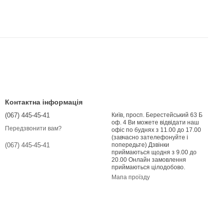
Контактна інформація
(067) 445-45-41
Київ, просп. Берестейський 63 Б
оф. 4 Ви можете відвідати наш
Передзвонити вам?
офіс по буднях з 11.00 до 17.00
(завчасно зателефонуйте і
попередьте) Дзвінки
(067) 445-45-41
приймаються щодня з 9.00 до
20.00 Онлайн замовлення
приймаються цілодобово.
Мапа проїзду