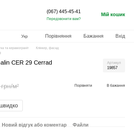
(067) 445-45-41
Мій кошик
Передзвонити вам?
Порівняння
Бажання
Вхід
Укр
ка та керамограніт
Клінкер, фасад
d
alin CER 29 Сerrad
Артикул
19857
 грн/м²
Порівняти
В бажання
 швидко
Новий відгук або коментар
Файли