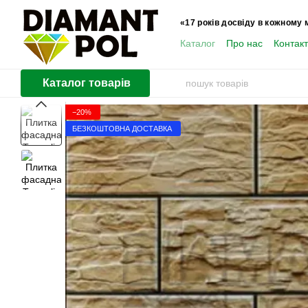
Перейти до основного контенту
«17 років досвіду в кожному 
Каталог
Про нас
Контак
Користувачам
Каталог товарів
−20%
БЕЗКОШТОВНА ДОСТАВКА