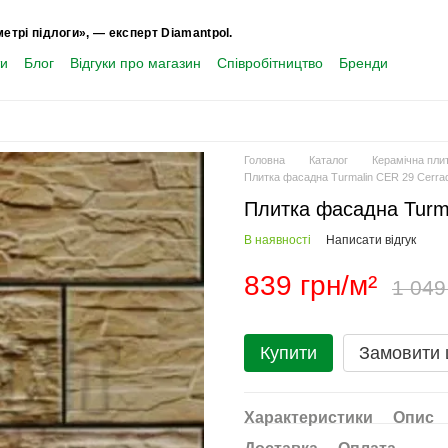
метрі підлоги», — експерт Diamantpol.
ти
Блог
Відгуки про магазин
Співробітництво
Бренди
Головна
Каталог
Керамічна плит
Плитка фасадна Turmalin CER 29 Сerra
Плитка фасадна Turm
В наявності
Написати відгук
839 грн/м²
1 049
Купити
Замовити
Характеристики
Опис