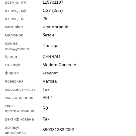
розмір, мм
1197х1197
в пачці, м2
1.27 (2шт)
в пачці, кг
25
матеріал
керамограніт
малюнок
бетон
країна
Польща
походження
бренд
CERRAD
колекція
Modern Concrete
форма
квадрат
поверхня
матова
морозостійкість
Так
клас стирання
PEI 4
клас
R9
протиковзання
ректифікована
Так
артикул
5903313332002
виробника