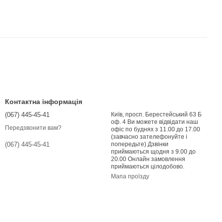
Контактна інформація
(067) 445-45-41
Київ, просп. Берестейський 63 Б
оф. 4 Ви можете відвідати наш
Передзвонити вам?
офіс по буднях з 11.00 до 17.00
(завчасно зателефонуйте і
попередьте) Дзвінки
(067) 445-45-41
приймаються щодня з 9.00 до
20.00 Онлайн замовлення
приймаються цілодобово.
Мапа проїзду