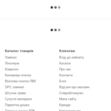
Каталог товарів
Клієнтам
Ламінат
Вхід до кабінету
Лінолеум
Каталог
Ковролін
Про нас
Килимова плитка
Контакти
Вінілова плитка ПВХ
Блог
SPC ламінат
Відгуки про магазин
Штучна трава
Співробітництво
Супутні матерали
Мапа сайту
Паркетна дошка
Бренди
Терасна дошка ДПК
Користувачам