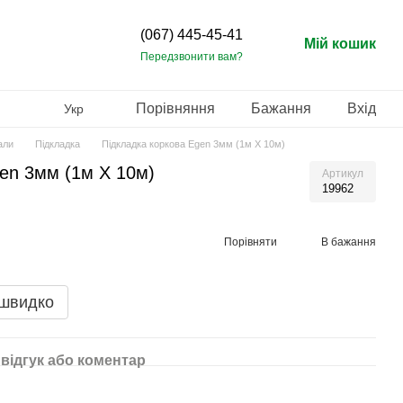
(067) 445-45-41
Мій кошик
Передзвонити вам?
Порівняння
Бажання
Вхід
Укр
али
Підкладка
Підкладка коркова Egen 3мм (1м X 10м)
en 3мм (1м X 10м)
Артикул
19962
Порівняти
В бажання
 швидко
відгук або коментар