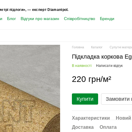
метрі підлоги», — експерт Diamantpol.
ти
Блог
Відгуки про магазин
Співробітництво
Бренди
Головна
Каталог
Супутні матер
Підкладка коркова Eg
В наявності
Написати відгук
220 грн/м²
Купити
Замовити
Характеристики
Новий 
Доставка
Оплата