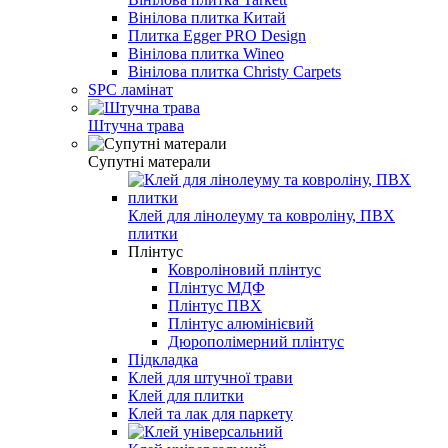
Вінілова плитка Китай
Плитка Egger PRO Design
Вінілова плитка Wineo
Вінілова плитка Christy Carpets
SPC ламінат
Штучна трава
Супутні матерали
Клей для лінолеуму та ковроліну, ПВХ
плитки
Плінтус
Ковроліновий плінтус
Плінтус МДФ
Плінтус ПВХ
Плінтус алюмінієвий
Дюрополімерний плінтус
Підкладка
Клей для штучної трави
Клей для плитки
Клей та лак для паркету