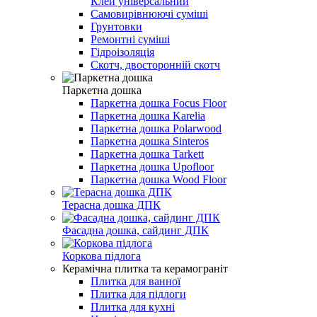
Клей універсальний
Самовирівнюючі суміші
Грунтовки
Ремонтні суміші
Гідроізоляція
Скотч, двосторонній скотч
Паркетна дошка
Паркетна дошка Focus Floor
Паркетна дошка Karelia
Паркетна дошка Polarwood
Паркетна дошка Sinteros
Паркетна дошка Tarkett
Паркетна дошка Upofloor
Паркетна дошка Wood Floor
Терасна дошка ДПК
Фасадна дошка, сайдинг ДПК
Коркова підлога
Керамічна плитка та керамограніт
Плитка для ванної
Плитка для підлоги
Плитка для кухні