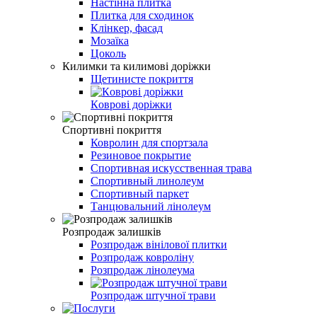
Настінна плитка
Плитка для сходинок
Клінкер, фасад
Мозаїка
Цоколь
Килимки та килимові доріжки
Щетинисте покриття
Кoврoві доріжки
Спoртивні пoкpиття
Ковролин для спортзала
Резиновое покрытие
Спортивная искусственная трава
Спортивный линолеум
Спортивный паркет
Танцювальний лінолеум
Розпродаж залишків
Розпродаж вінілової плитки
Розпродаж ковроліну
Розпродаж лінолеума
Розпродаж штучної трави