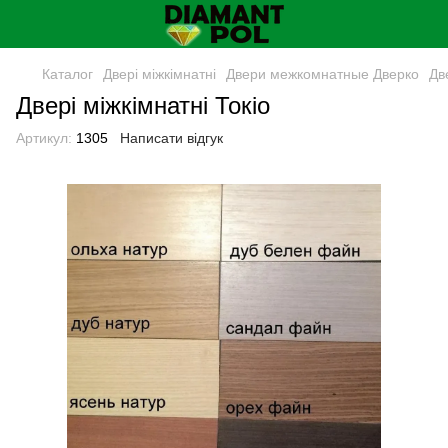
Каталог
Двері міжкімнатні
Двери межкомнатные Дверко
Дв
Двері міжкімнатні Токіо
Артикул:
1305
Написати відгук