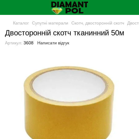
Каталог
Супутні матерали
Скотч, двосторонній скотч
Двост
Двосторонній скотч тканинний 50м
Артикул:
3608
Написати відгук