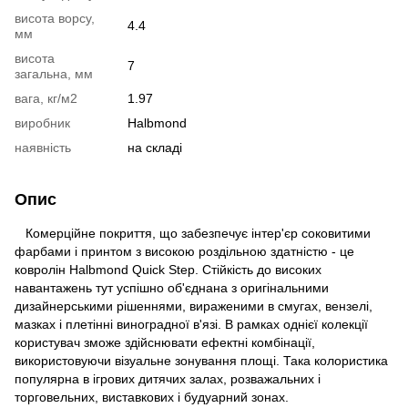
висота ворсу,
4.4
мм
висота
7
загальна, мм
вага, кг/м2
1.97
виробник
Halbmond
наявність
на складі
Опис
Комерційне покриття, що забезпечує інтер'єр соковитими
фарбами і принтом з високою роздільною здатністю - це
ковролін Halbmond Quick Step. Стійкість до високих
навантажень тут успішно об'єднана з оригінальними
дизайнерськими рішеннями, вираженими в смугах, вензелі,
мазках і плетінні виноградної в'язі. В рамках однієї колекції
користувач зможе здійснювати ефектні комбінації,
використовуючи візуальне зонування площі. Така колористика
популярна в ігрових дитячих залах, розважальних і
торговельних, виставкових і будуарний зонах.