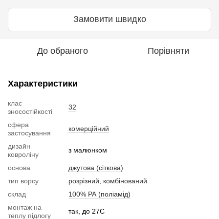
Замовити швидко
До обраного
Порівняти
Характеристики
клас
32
зносостійкості
сфера
комерційний
застосування
дизайн
з малюнком
ковроліну
основа
джутова (сіткова)
тип ворсу
розрізний, комбінований
склад
100% РА (поліамід)
монтаж на
так, до 27С
теплу підлогу