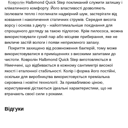
Ковролін
Halbmond Quick Step покликаний служити затишку і
кліматичного комфорту. Його властивості дозволяють
ізолювати тепло і поглинати надмірний шум, застерігати від
ковзання і накопичення статичних струмів. Середня висота
ворсу і основа з джуту - найоптимальніше поєднання для
спрощеного догляду за такою підлогою. Крім пилососа, можна
використовувати сухий пар або місцеве прибирання, яке не
викличе застій вологи і появи неприємного запаху.
Покриття захищено від розмноження бактерій, тому може
використовуватися в приміщеннях з високими запитами до
чистоти. Ковролін Halbmond Quick Step виготовляється в
Німеччині, що відбивається в кожному сантиметрі високої
якості і еталонної стабільності. Колір і форма його постійні,
оскільки для виробництва використовується преміальна
сировина і новітні технології. За привабливою ціною,
користувачеві дістаються ідеальні характеристики, що не
втрачають своєї сили з роками.
Відгуки