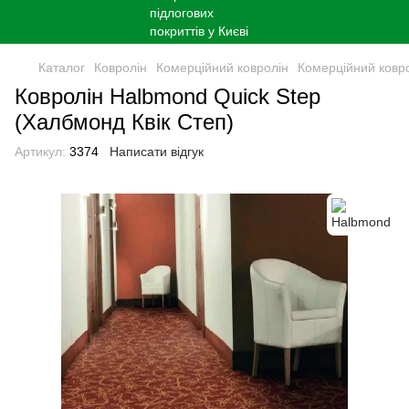
Каталог
Ковролін
Комерційний ковролін
Комерційний ковр
Ковролін Halbmond Quick Step
(Халбмонд Квік Степ)
Артикул:
3374
Написати відгук