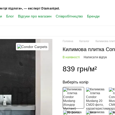
метрі підлоги», — експерт Diamantpol.
ти
Блог
Відгуки про магазин
Співробітництво
Бренди
Головна
Каталог
Килимова плит
Килимова плитка Con
В наявності
Написати відгук
839 грн/м²
Виберіть колір