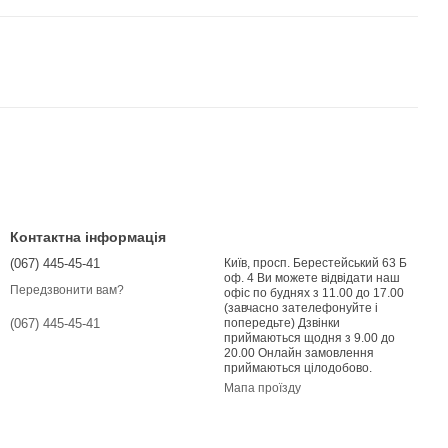
Контактна інформація
(067) 445-45-41
Київ, просп. Берестейський 63 Б
оф. 4 Ви можете відвідати наш
Передзвонити вам?
офіс по буднях з 11.00 до 17.00
(завчасно зателефонуйте і
попередьте) Дзвінки
(067) 445-45-41
приймаються щодня з 9.00 до
20.00 Онлайн замовлення
приймаються цілодобово.
Мапа проїзду