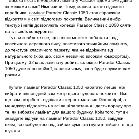
Висока якість німецького ламінату Parador відомо вже давно
за межами самої Німеччини. Тому, маючи такого відомого
виробника,
ламінат
Parador Classic 1050 став справжнім
відкриттям у світі підлогових покриттів. Величезний вибір
текстур і квітів дозволяють колекції Parador Classic 1050 сяяти
на тлі своїх конкурентів.
Тут ви знайдете все, що тільки можете побажати - від
класичного деревного виду, властивого звичайним ламінату,
до текстури класичного паркету, яка не відрізнити від
натурального (хіба що, своїм незвично високим комфортом).
При цьому, 32 клас ламінату робить колекцію Parador Classic
1050 дуже зносостійкої, завдяки чому, вона буде служити вам
роками.
Купити ламінат Parador Classic 1050 набагато легше, ніж
вибрати відповідний вам колір цього чудового покриття. Все
що вам потрібно - відвідати інтернет-магазин Diamantpol, а
менеджер відповість на всі ваші запитання і дасть пораду про
те, як вибрати ламінат для вашого будинку. Крім того, тут ви
знайдете відгуки на ламінат Parador Classic 1050, завдяки
яким, ви позбудетеся від зайвих сумнівів і купите дійсно те, що
шукали.