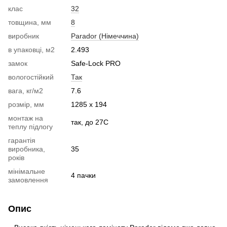
клас
32
товщина, мм
8
виробник
Parador (Німеччина)
в упаковці, м2
2.493
замок
Safe-Lock PRO
вологостійкий
Так
вага, кг/м2
7.6
розмір, мм
1285 x 194
монтаж на
так, до 27С
теплу підлогу
гарантія
виробника,
35
років
мінімальне
4 пачки
замовлення
Опис