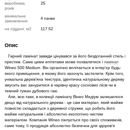
виробника,
25
років
мінімальне
4 пачки
замовлення
на піддоні, м2
117.52
Опис
Гарний ламінат завжди цінувався за його бездоганний стиль і
престиж. Саме цими епітетами може похвалитися і
ламінат
Wineo 500 Medium. Він органічно вплітається в інтер'єр будь-
якого приміщення, в якому його захочуть застелити. Крім того,
унікальна дерев'яна текстура, ідентична натуральному дереву
змусить вас зануритися в чарівну красу соснових лісів чи в
темний туман дубового гаю.
Але, все-таки, в колекції ламінату Вінео Медіум залишилося
дещо від натурального дерева - це сам матеріал, який майже
повністю складається з деревної стружки, що робить його
майже натуральним і абсолютно екологічно чистим
матеріалом. Компанія Wineo піклується про своїх споживачів,
саме тому, її продукція абсолютно безпечна для здоров'я