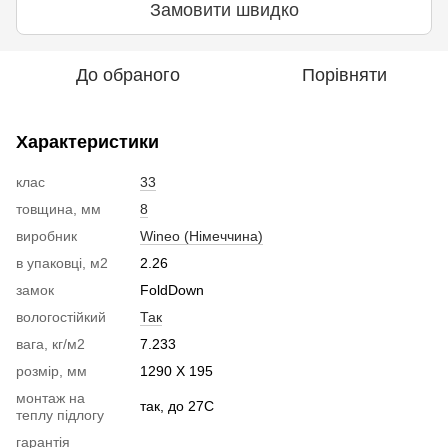
Замовити швидко
До обраного
Порівняти
Характеристики
клас
33
товщина, мм
8
виробник
Wineo (Німеччина)
в упаковці, м2
2.26
замок
FoldDown
вологостійкий
Так
вага, кг/м2
7.233
розмір, мм
1290 Х 195
монтаж на
так, до 27С
теплу підлогу
гарантія