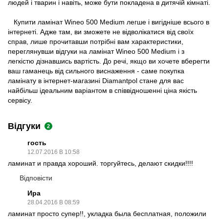
людей і тварин і навіть, може бути покладена в дитячій кімнаті.
Купити ламінат Wineo 500 Medium легше і вигідніше всього в
інтернеті. Адже там, ви зможете не відволікатися від своїх
справ, лише прочитавши потрібні вам характеристики,
переглянувши відгуки на ламінат Wineo 500 Medium і з
легкістю дізнавшись вартість. До речі, якщо ви хочете вберегти
ваш гаманець від сильного виснаження - саме покупка
ламінату в інтернет-магазині Diamantpol стане для вас
найбільш ідеальним варіантом в співвідношенні ціна якість
сервісу.
Відгуки
2
гость
12.07.2016 В 10:58
ламинат и правда хороший. торгуйтесь, делают скидки!!!!
Відповісти
Ира
28.04.2016 В 08:59
ламинат просто супер!!, укладка была бесплатная, положили