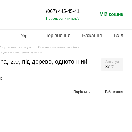
(067) 445-45-41
Мій кошик
Передзвонити вам?
Порівняння
Бажання
Вхід
Укр
Спортивний лінолеум
Спортивний лінолеум Grabo
о, однотонний, цілим рулоном
na, 2.0, під дерево, однотонний,
Артикул
3722
к
Порівняти
В бажання