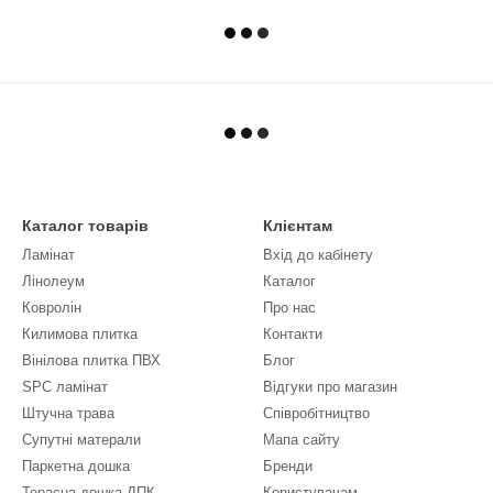
Каталог товарів
Клієнтам
Ламінат
Вхід до кабінету
Лінолеум
Каталог
Ковролін
Про нас
Килимова плитка
Контакти
Вінілова плитка ПВХ
Блог
SPC ламінат
Відгуки про магазин
Штучна трава
Співробітництво
Супутні матерали
Мапа сайту
Паркетна дошка
Бренди
Терасна дошка ДПК
Користувачам