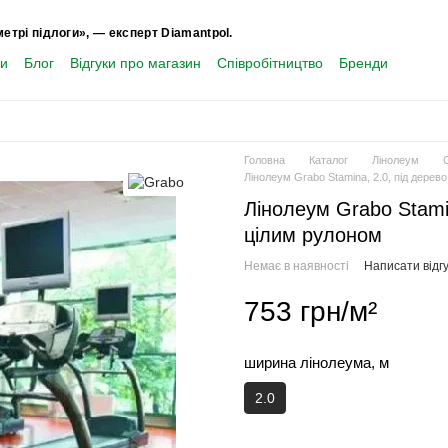
метрі підлоги», — експерт Diamantpol.
ти
Блог
Відгуки про магазин
Співробітництво
Бренди
Головна
Каталог
Лінолеум
Лінолеум Grabo Stamina, 2.0, під дерев
Лінолеум Grabo Stami
цілим рулоном
Немає в наявності
Написати відгу
753 грн/м²
ширина лінолеума, м
2.0