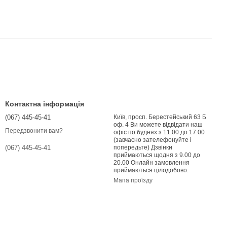
Контактна інформація
(067) 445-45-41
Київ, просп. Берестейський 63 Б
оф. 4 Ви можете відвідати наш
Передзвонити вам?
офіс по буднях з 11.00 до 17.00
(завчасно зателефонуйте і
попередьте) Дзвінки
(067) 445-45-41
приймаються щодня з 9.00 до
20.00 Онлайн замовлення
приймаються цілодобово.
Мапа проїзду