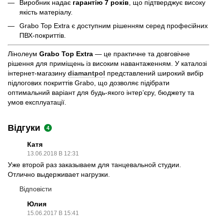
Виробник надає
гарантію 7 років
, що підтверджує високу
якість матеріалу.
Grabo Top Extra є доступним рішенням серед професійних
ПВХ-покриттів.
Лінолеум
Grabo Top Extra
— це практичне та довговічне
рішення для приміщень із високим навантаженням. У каталозі
інтернет-магазину
diamantpol
представлений широкий вибір
підлогових покриттів Grabo, що дозволяє підібрати
оптимальний варіант для будь-якого інтер’єру, бюджету та
умов експлуатації.
Відгуки
4
Катя
13.06.2018 В 12:31
Уже второй раз заказываем для танцевальной студии.
Отлично выдерживает нагрузки.
Відповісти
Юлия
15.06.2017 В 15:41