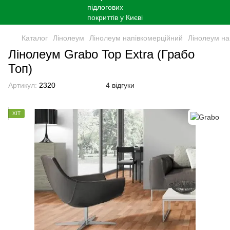
Каталог
Лінолеум
Лінолеум напівкомерційний
Лінолеум на
Лінолеум Grabo Top Extra (Грабо
Топ)
Артикул:
2320
4 відгуки
ХІТ