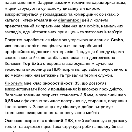
навантаженням. Завдяки високим технічним характеристикам,
міцній структурі та сучасному дизайну він широко
використовується у громадських та комерційних об’єктах. У
каталозі інтернет-магазину
diamantpol
цей лінолеум
представлений як практичне рішення для офісів, навчальних
закладів, адміністративних приміщень та житлових інтер’єрів.
Покриття виробляється відомою угорською компанією
Grabo
,
яка понад століття спеціалізується на виробництві
професійних підлогових матеріалів. Продукція бренду відома
своєю зносостійкістю, стабільною якістю та довговічністю.
Колекція
Top Extra
створена із застосуванням сучасних
технологій виробництва ПВХ-покриттів, що забезпечує стійкість
до механічних навантажень та тривалий термін служби.
Лінолеум
має
клас зносостійкості 33
, що дозволяє
використовувати його у приміщеннях із високою прохідністю.
Загальна товщина покриття становить
2,5 мм
, а захисний шар
0,55 мм
ефективно захищає поверхню від стирання, подряпин
і пошкоджень. Завдяки цьому лінолеум добре витримує
інтенсивне використання та пересування меблів.
Основою покриття є
спінений ПВХ
, який забезпечує додаткову
тепло- та звукоізоляцію. Така структура робить підлогу більш