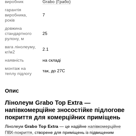
виробник
Grabo (Грабо)
гарантія
виробника,
7
років
довжина
стандартного
25
рулону, м
вага лінолеуму,
2.1
кг/м2
наявність
на складі
монтаж на
так, до 27С
теплу підлогу
Опис
Лінолеум Grabo Top Extra —
напівкомерційне зносостійке підлогове
покриття для комерційних приміщень
Лінолеум
Grabo Top Extra
— це надійне
напівкомерційне
ПВХ-покриття
, створене для приміщень із підвищеним